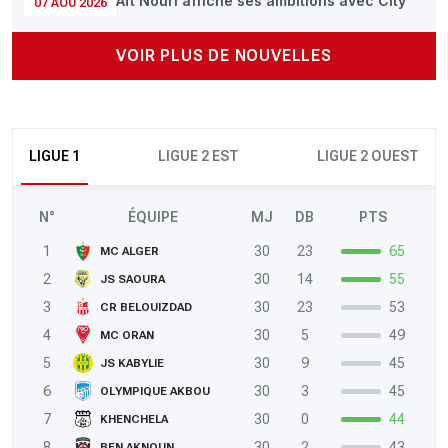
Aït Nouri affiche ses ambitions avec City
07 AOÛ 2026
VOIR PLUS DE NOUVELLES
LIGUE 1
LIGUE 2 EST
LIGUE 2 OUEST
N°
ÉQUIPE
MJ
DB
PTS
1
30
23
65
MC ALGER
2
30
14
55
JS SAOURA
3
30
23
53
CR BELOUIZDAD
4
30
5
49
MC ORAN
5
30
9
45
JS KABYLIE
6
30
3
45
OLYMPIQUE AKBOU
7
30
0
44
KHENCHELA
8
30
2
43
BEN AKNOUN