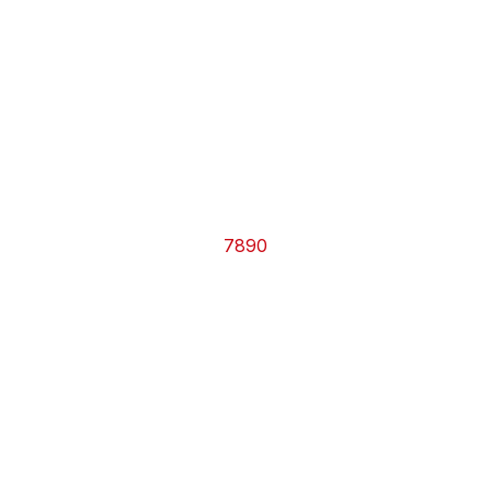
CHRONO
Vidéos
Fil d'actualités
La var
Version PDF
Politique de confidentialité
7890