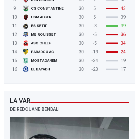
9
30
5
43
CS CONSTANTINE
10
30
5
39
USM ALGER
11
30
-3
39
ES SETIF
12
30
-5
36
MB ROUISSET
13
30
-5
34
ASO CHLEF
14
30
-19
24
PARADOU AC
15
30
-34
19
MOSTAGANEM
16
30
-23
17
EL BAYADH
LA VAR
DE REDOUANE BENDALI