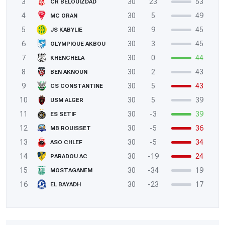
3
30
23
53
CR BELOUIZDAD
4
30
5
49
MC ORAN
5
30
9
45
JS KABYLIE
6
30
3
45
OLYMPIQUE AKBOU
7
30
0
44
KHENCHELA
8
30
2
43
BEN AKNOUN
9
30
5
43
CS CONSTANTINE
10
30
5
39
USM ALGER
11
30
-3
39
ES SETIF
12
30
-5
36
MB ROUISSET
13
30
-5
34
ASO CHLEF
14
30
-19
24
PARADOU AC
15
30
-34
19
MOSTAGANEM
16
30
-23
17
EL BAYADH