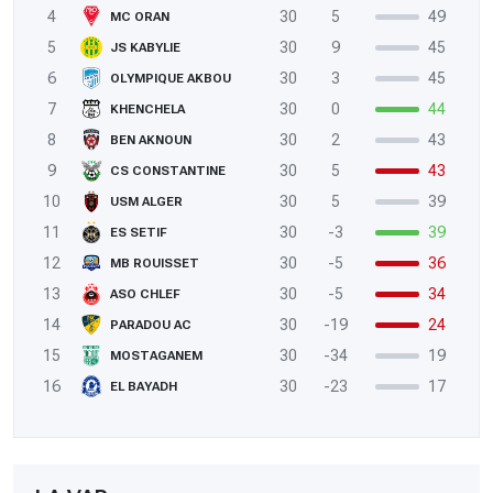
4
30
5
49
MC ORAN
5
30
9
45
JS KABYLIE
6
30
3
45
OLYMPIQUE AKBOU
7
30
0
44
KHENCHELA
8
30
2
43
BEN AKNOUN
9
30
5
43
CS CONSTANTINE
10
30
5
39
USM ALGER
11
30
-3
39
ES SETIF
12
30
-5
36
MB ROUISSET
13
30
-5
34
ASO CHLEF
14
30
-19
24
PARADOU AC
15
30
-34
19
MOSTAGANEM
16
30
-23
17
EL BAYADH