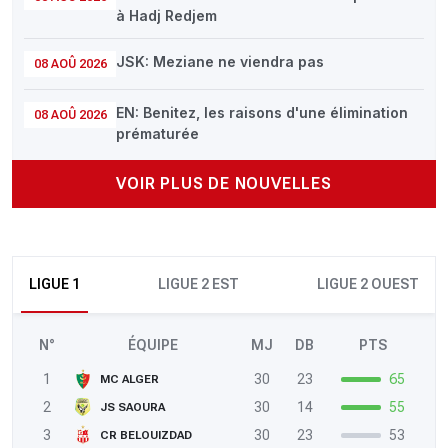
à Hadj Redjem
JSK: Meziane ne viendra pas
08 AOÛ 2026
EN: Benitez, les raisons d'une élimination
08 AOÛ 2026
prématurée
VOIR PLUS DE NOUVELLES
LIGUE 1
LIGUE 2 EST
LIGUE 2 OUEST
N°
ÉQUIPE
MJ
DB
PTS
1
30
23
65
MC ALGER
2
30
14
55
JS SAOURA
3
30
23
53
CR BELOUIZDAD