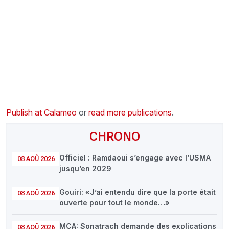
CHRONO
Vidéos
Fil d'actualités
La var
Version PDF
Politique de confidentialité
Publish at Calameo
or
read more publications
.
CHRONO
Officiel : Ramdaoui s’engage avec l’USMA
08 AOÛ 2026
jusqu’en 2029
Gouiri: «J’ai entendu dire que la porte était
08 AOÛ 2026
ouverte pour tout le monde…»
MCA: Sonatrach demande des explications
08 AOÛ 2026