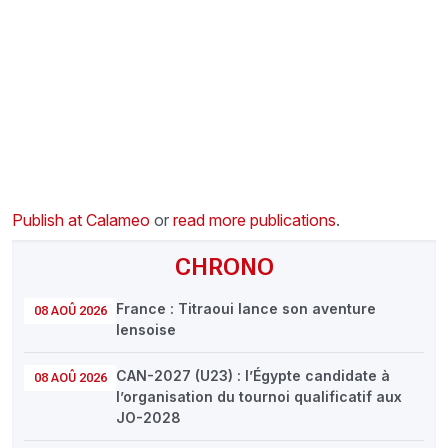
CHRONO
Vidéos
Fil d'actualités
La var
Version PDF
Politique de confidentialité
Publish at Calameo
or
read more publications
.
CHRONO
France : Titraoui lance son aventure
08 AOÛ 2026
lensoise
CAN-2027 (U23) : l’Égypte candidate à
08 AOÛ 2026
l’organisation du tournoi qualificatif aux
JO-2028