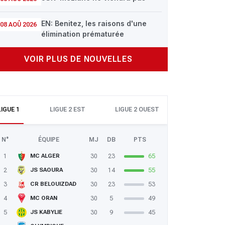
EN: Benitez, les raisons d'une
08 AOÛ 2026
élimination prématurée
VOIR PLUS DE NOUVELLES
LIGUE 1
LIGUE 2 EST
LIGUE 2 OUEST
N°
ÉQUIPE
MJ
DB
PTS
1
30
23
65
MC ALGER
2
30
14
55
JS SAOURA
3
30
23
53
CR BELOUIZDAD
4
30
5
49
MC ORAN
5
30
9
45
JS KABYLIE