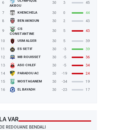
OLYMPIQUE
6
30
3
45
AKBOU
7
30
0
44
KHENCHELA
8
30
2
43
BEN AKNOUN
CS
9
30
5
43
CONSTANTINE
10
30
5
39
USM ALGER
11
30
-3
39
ES SETIF
12
30
-5
36
MB ROUISSET
13
30
-5
34
ASO CHLEF
14
30
-19
24
PARADOU AC
15
30
-34
19
MOSTAGANEM
16
30
-23
17
EL BAYADH
LA VAR
DE REDOUANE BENDALI