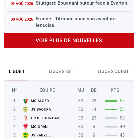
Stuttgart: Bouanani buteur face à Everton
09 AOÛ 2026
France : Titraoui lance son aventure
08 AOÛ 2026
lensoise
VOIR PLUS DE NOUVELLES
LIGUE 1
LIGUE 2 EST
LIGUE 2 OUEST
N°
ÉQUIPE
MJ
DB
PTS
1
30
23
65
MC ALGER
2
30
14
55
JS SAOURA
3
30
23
53
CR BELOUIZDAD
4
30
5
49
MC ORAN
5
30
9
45
JS KABYLIE