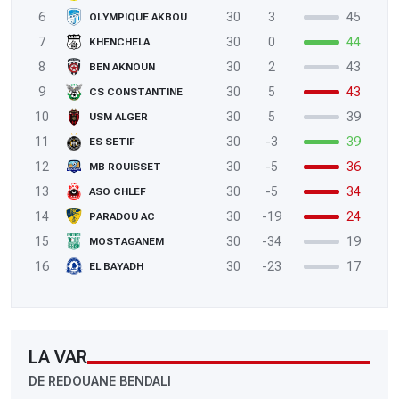
6
30
3
45
OLYMPIQUE AKBOU
7
30
0
44
KHENCHELA
8
30
2
43
BEN AKNOUN
9
30
5
43
CS CONSTANTINE
10
30
5
39
USM ALGER
11
30
-3
39
ES SETIF
12
30
-5
36
MB ROUISSET
13
30
-5
34
ASO CHLEF
14
30
-19
24
PARADOU AC
15
30
-34
19
MOSTAGANEM
16
30
-23
17
EL BAYADH
LA VAR
DE REDOUANE BENDALI