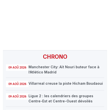
CHRONO
Vidéos
Fil d'actualités
La var
Version PDF
Politique de confidentialité
CHRONO
Manchester City: Aït Nouri buteur face à
09 AOÛ 2026
l’Atlético Madrid
Villarreal creuse la piste Hicham Boudaoui
09 AOÛ 2026
Ligue 2 : les calendriers des groupes
09 AOÛ 2026
Centre-Est et Centre-Ouest dévoilés