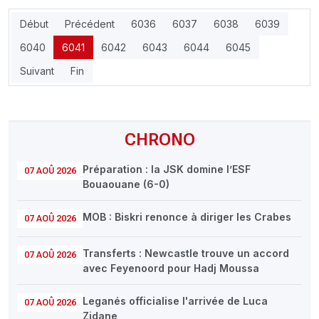
Début
Précédent
6036
6037
6038
6039
6040
6041
6042
6043
6044
6045
Suivant
Fin
CHRONO
Préparation : la JSK domine l’ESF
07 AOÛ 2026
Bouaouane (6-0)
MOB : Biskri renonce à diriger les Crabes
07 AOÛ 2026
Transferts : Newcastle trouve un accord
07 AOÛ 2026
avec Feyenoord pour Hadj Moussa
Leganés officialise l'arrivée de Luca
07 AOÛ 2026
Zidane