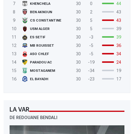
7
30
0
44
KHENCHELA
8
30
2
43
BEN AKNOUN
9
30
5
43
CS CONSTANTINE
10
30
5
39
USM ALGER
11
30
-3
39
ES SETIF
12
30
-5
36
MB ROUISSET
13
30
-5
34
ASO CHLEF
14
30
-19
24
PARADOU AC
15
30
-34
19
MOSTAGANEM
16
30
-23
17
EL BAYADH
LA VAR
DE REDOUANE BENDALI