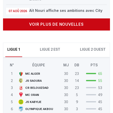
Aït Nouri affiche ses ambitions avec City
07 AOÛ 2026
VOIR PLUS DE NOUVELLES
LIGUE 1
LIGUE 2 EST
LIGUE 2 OUEST
N°
ÉQUIPE
MJ
DB
PTS
1
30
23
65
MC ALGER
2
30
14
55
JS SAOURA
3
30
23
53
CR BELOUIZDAD
4
30
5
49
MC ORAN
5
30
9
45
JS KABYLIE
6
30
3
45
OLYMPIQUE AKBOU