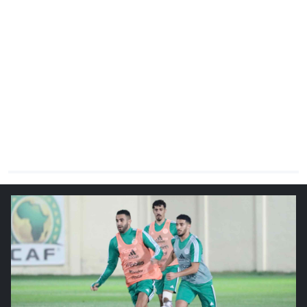
CHRONO
Vidéos
Fil d'actualités
La var
Version PDF
Politique de confidentialité