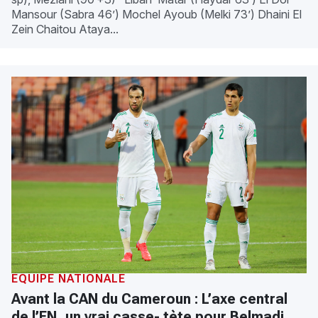
Mansour (Sabra 46’) Mochel Ayoub (Melki 73’) Dhaini El
Zein Chaitou Ataya...
ÉQUIPE NATIONALE
Avant la CAN du Cameroun : L’axe central
de l’EN, un vrai casse- tète pour Belmadi