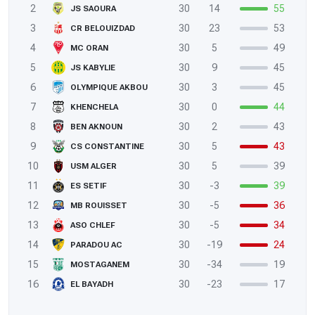
2
30
14
55
JS SAOURA
3
30
23
53
CR BELOUIZDAD
4
30
5
49
MC ORAN
5
30
9
45
JS KABYLIE
6
30
3
45
OLYMPIQUE AKBOU
7
30
0
44
KHENCHELA
8
30
2
43
BEN AKNOUN
9
30
5
43
CS CONSTANTINE
10
30
5
39
USM ALGER
11
30
-3
39
ES SETIF
12
30
-5
36
MB ROUISSET
13
30
-5
34
ASO CHLEF
14
30
-19
24
PARADOU AC
15
30
-34
19
MOSTAGANEM
16
30
-23
17
EL BAYADH