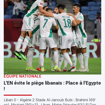
ÉQUIPE NATIONALE
L’EN évite le piège libanais : Place à l’Egypte
!
Liban 0 - Algérie 2 Stade Al-Janoub Buts : Brahimi (69’
sp), Meziani (90’+3) Liban Matar (Haydar 63’) El Dor