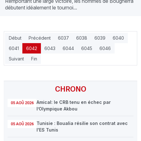
Remportant une large victoire, les hommes de Bougherra
débutent idéalement le tournoi...
Début
Précédent
6037
6038
6039
6040
6041
6042
6043
6044
6045
6046
Suivant
Fin
CHRONO
Amical: le CRB tenu en échec par
05 AOÛ 2026
l’Olympique Akbou
Tunisie : Boualia résilie son contrat avec
05 AOÛ 2026
l'ES Tunis