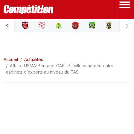
ACCUEIL
LIGUE 1
Accueil
LIGUE 2
Actualités
Affaire USMA-Berkane-CAF : Bataille acharnée entre
cabinets d’experts au niveau du TAS
COUPE D'ALGÉRIE
ÉQUIPE NATIONALE
COUPE DU MONDE
Actualités
Interviews