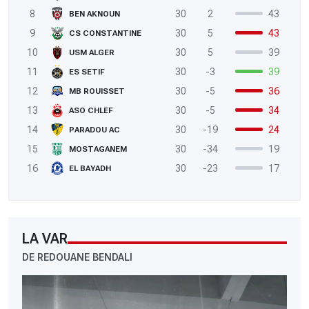
8
30
2
43
BEN AKNOUN
9
30
5
43
CS CONSTANTINE
10
30
5
39
USM ALGER
11
30
-3
39
ES SETIF
12
30
-5
36
MB ROUISSET
13
30
-5
34
ASO CHLEF
14
30
-19
24
PARADOU AC
15
30
-34
19
MOSTAGANEM
16
30
-23
17
EL BAYADH
LA VAR
DE REDOUANE BENDALI