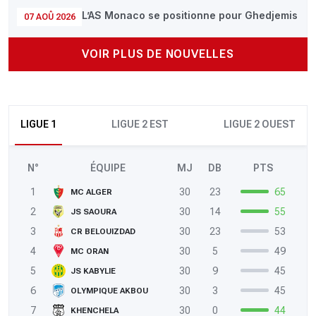
L’AS Monaco se positionne pour Ghedjemis
07 AOÛ 2026
VOIR PLUS DE NOUVELLES
LIGUE 1
LIGUE 2 EST
LIGUE 2 OUEST
N°
ÉQUIPE
MJ
DB
PTS
1
30
23
65
MC ALGER
2
30
14
55
JS SAOURA
3
30
23
53
CR BELOUIZDAD
4
30
5
49
MC ORAN
5
30
9
45
JS KABYLIE
6
30
3
45
OLYMPIQUE AKBOU
7
30
0
44
KHENCHELA