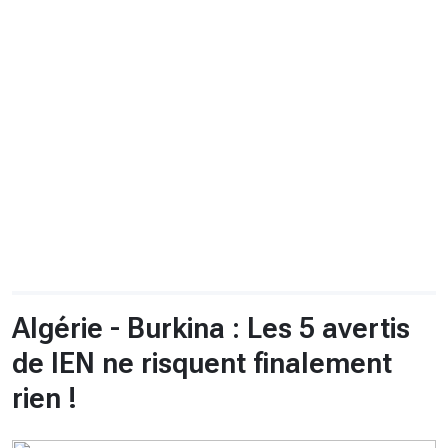
CHRONO
Vidéos
Fil d'actualités
La var
Version PDF
Politique de confidentialité
Algérie - Burkina : Les 5 avertis
de lEN ne risquent finalement
rien !