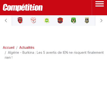
ACCUEIL
LIGUE 1
Accueil
LIGUE 2
Actualités
Algérie - Burkina : Les 5 avertis de lEN ne risquent finalement
rien !
COUPE D'ALGÉRIE
ÉQUIPE NATIONALE
COUPE DU MONDE
Actualités
Interviews