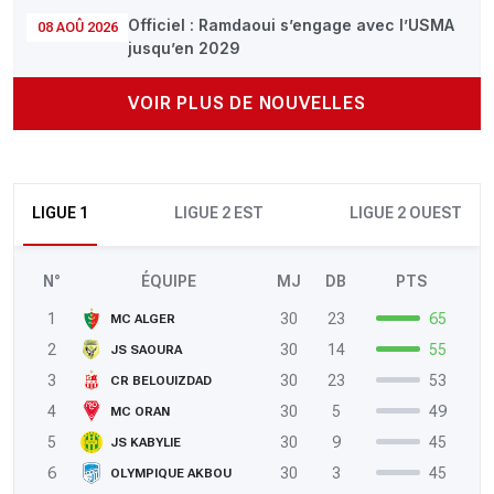
Officiel : Ramdaoui s’engage avec l’USMA
08 AOÛ 2026
jusqu’en 2029
VOIR PLUS DE NOUVELLES
LIGUE 1
LIGUE 2 EST
LIGUE 2 OUEST
N°
ÉQUIPE
MJ
DB
PTS
1
30
23
65
MC ALGER
2
30
14
55
JS SAOURA
3
30
23
53
CR BELOUIZDAD
4
30
5
49
MC ORAN
5
30
9
45
JS KABYLIE
6
30
3
45
OLYMPIQUE AKBOU