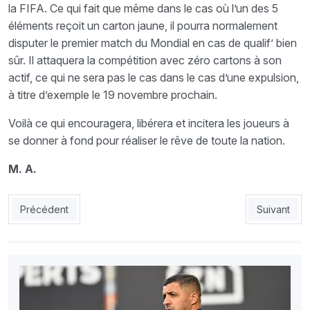
la FIFA. Ce qui fait que même dans le cas où l’un des 5
éléments reçoit un carton jaune, il pourra normalement
disputer le premier match du Mondial en cas de qualif’ bien
sûr. Il attaquera la compétition avec zéro cartons à son
actif, ce qui ne sera pas le cas dans le cas d’une expulsion,
à titre d’exemple le 19 novembre prochain.
Voilà ce qui encouragera, libérera et incitera les joueurs à
se donner à fond pour réaliser le rêve de toute la nation.
M. A.
Article précédent : Koffi : «Le plus fort ne fait jamais de tapage
Article suiv
Précédent
Suivant