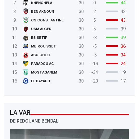
7
30
0
44
KHENCHELA
8
30
2
43
BEN AKNOUN
9
30
5
43
CS CONSTANTINE
10
30
5
39
USM ALGER
11
30
-3
39
ES SETIF
12
30
-5
36
MB ROUISSET
13
30
-5
34
ASO CHLEF
14
30
-19
24
PARADOU AC
15
30
-34
19
MOSTAGANEM
16
30
-23
17
EL BAYADH
LA VAR
DE REDOUANE BENDALI