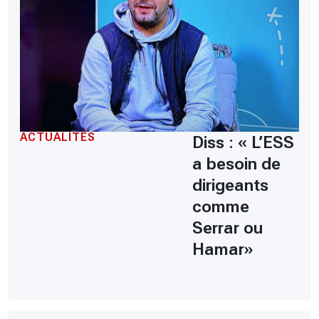
ACTUALITÉS
Diss : « L’ESS
a besoin de
dirigeants
comme
Serrar ou
Hamar»