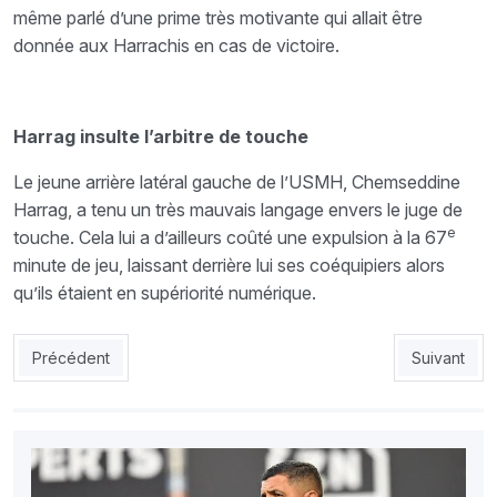
même parlé d’une prime très motivante qui allait être
donnée aux Harrachis en cas de victoire.
Harrag insulte l’arbitre de touche
Le jeune arrière latéral gauche de l’USMH, Chemseddine
Harrag, a tenu un très mauvais langage envers le juge de
e
touche. Cela lui a d’ailleurs coûté une expulsion à la 67
minute de jeu, laissant derrière lui ses coéquipiers alors
qu’ils étaient en supériorité numérique.
Article précédent : JSS - RCA : La victoire ou le purgatoire
Article suiv
Précédent
Suivant