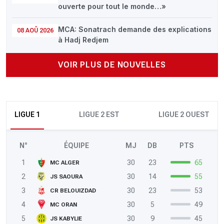
ouverte pour tout le monde…»
MCA: Sonatrach demande des explications
08 AOÛ 2026
à Hadj Redjem
VOIR PLUS DE NOUVELLES
LIGUE 1
LIGUE 2 EST
LIGUE 2 OUEST
N°
ÉQUIPE
MJ
DB
PTS
1
30
23
65
MC ALGER
2
30
14
55
JS SAOURA
3
30
23
53
CR BELOUIZDAD
4
30
5
49
MC ORAN
5
30
9
45
JS KABYLIE