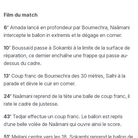
Film du match
6’
Amada lancé en profondeur par Boumechra, Naâmani
intercepte le ballon in extremis et le dégage en corner.
10’
Boussaïd passe à Sokambi à la limite de la surface de
réparation, ce dernier enchaîne une frappe qui passe au-
dessus du cadre.
13’
Coup franc de Boumechra des 30 mètres, Salhi à la
parade et dévie le cuir en corner.
24’
Naâmani reprend de la tête une balle de coup franc, il
rate le cadre de justesse.
43’
Tedjar effectue un coup franc. Le ballon est repris
d’une belle volée de Naâmani qui ouvre ainsi le score.
51’
Meliani centre vers les 18, Sokambi reprend le ballon de