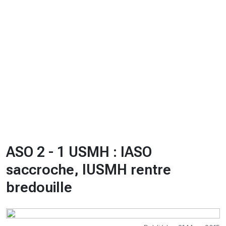
CHRONO
Vidéos
Fil d'actualités
La var
Version PDF
Politique de confidentialité
ASO 2 - 1 USMH : lASO
saccroche, lUSMH rentre
bredouille