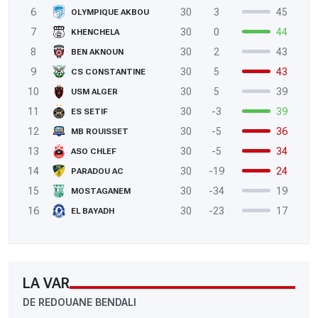
6
30
3
45
OLYMPIQUE AKBOU
7
30
0
44
KHENCHELA
8
30
2
43
BEN AKNOUN
9
30
5
43
CS CONSTANTINE
10
30
5
39
USM ALGER
11
30
-3
39
ES SETIF
12
30
-5
36
MB ROUISSET
13
30
-5
34
ASO CHLEF
14
30
-19
24
PARADOU AC
15
30
-34
19
MOSTAGANEM
16
30
-23
17
EL BAYADH
LA VAR
DE REDOUANE BENDALI