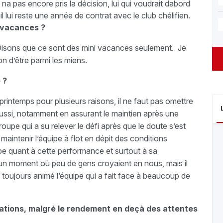
na pas encore pris la décision, lui qui voudrait dabord
il lui reste une année de contrat avec le club chélifien.
 vacances ?
. Disons que ce sont des mini vacances seulement. Je
on d’être parmi les miens.
 ?
printemps pour plusieurs raisons, il ne faut pas omettre
ssi, notamment en assurant le maintien après une
groupe qui a su relever le défi après que le doute s’est
 maintenir l’équipe à flot en dépit des conditions
e quant à cette performance et surtout à sa
un moment où peu de gens croyaient en nous, mais il
 toujours animé l’équipe qui a fait face à beaucoup de
tations, malgré le rendement en deçà des attentes