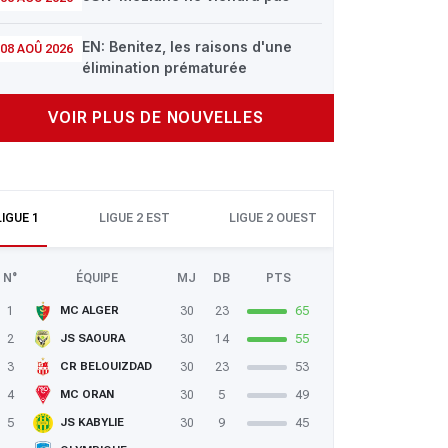
EN: Benitez, les raisons d'une
08 AOÛ 2026
élimination prématurée
VOIR PLUS DE NOUVELLES
LIGUE 1
LIGUE 2 EST
LIGUE 2 OUEST
N°
ÉQUIPE
MJ
DB
PTS
1
30
23
65
MC ALGER
2
30
14
55
JS SAOURA
3
30
23
53
CR BELOUIZDAD
4
30
5
49
MC ORAN
5
30
9
45
JS KABYLIE