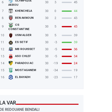
OLYMPIQUE
6
30
3
45
AKBOU
7
30
0
44
KHENCHELA
8
30
2
43
BEN AKNOUN
CS
9
30
5
43
CONSTANTINE
10
30
5
39
USM ALGER
11
30
-3
39
ES SETIF
12
30
-5
36
MB ROUISSET
13
30
-5
34
ASO CHLEF
14
30
-19
24
PARADOU AC
15
30
-34
19
MOSTAGANEM
16
30
-23
17
EL BAYADH
LA VAR
DE REDOUANE BENDALI