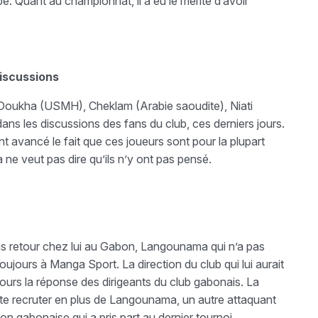
pe. Quant au championnat, il a eu le mérite d’avoir
discussions
oukha (USMH), Cheklam (Arabie saoudite), Niati
s les discussions des fans du club, ces derniers jours.
nt avancé le fait que ces joueurs sont pour la plupart
 ne veut pas dire qu’ils n’y ont pas pensé.
ns retour chez lui au Gabon, Langounama qui n’a pas
ujours à Manga Sport. La direction du club qui lui aurait
ujours la réponse des dirigeants du club gabonais. La
te recruter en plus de Langounama, un autre attaquant
ion gabonaise qui a pris part au dernier tournoi