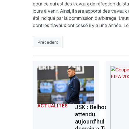
pour ce qui est des travaux de réfection du st
jours à venir. Ainsi, il sera apporté des travaux
été indiqué par la commission d’arbitrage. L’a
dont les travaux ont cessé il y a une année. Le 
Article précédent : EN : Djabou a rejoint le CTN 
Précédent
ACTUALITÉS
JSK : Belhocine
attendu
aujourd'hui ou
demain a Tizi