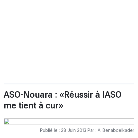
CHRONO
Vidéos
Fil d'actualités
La var
Version PDF
Politique de confidentialité
ASO-Nouara : «Réussir à lASO
me tient à cur»
Publié le : 28 Juin 2013 Par : A. Benabdelkader