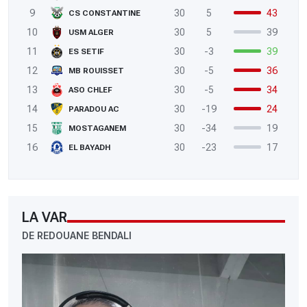
9
30
5
43
CS CONSTANTINE
10
30
5
39
USM ALGER
11
30
-3
39
ES SETIF
12
30
-5
36
MB ROUISSET
13
30
-5
34
ASO CHLEF
14
30
-19
24
PARADOU AC
15
30
-34
19
MOSTAGANEM
16
30
-23
17
EL BAYADH
LA VAR
DE REDOUANE BENDALI