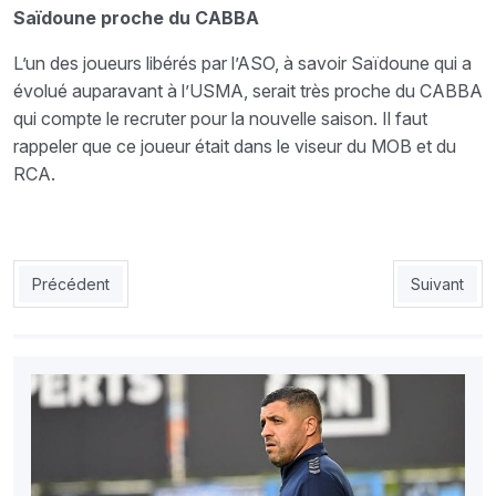
Saïdoune proche du CABBA
L’un des joueurs libérés par l’ASO, à savoir Saïdoune qui a
évolué auparavant à l’USMA, serait très proche du CABBA
qui compte le recruter pour la nouvelle saison. Il faut
rappeler que ce joueur était dans le viseur du MOB et du
RCA.
Article précédent : CSC-Garzitto :«Dès que possible, je viendrai 
Article suiv
Précédent
Suivant