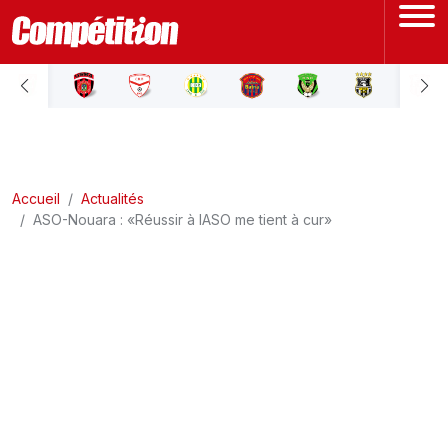
ACCUEIL
LIGUE 1
Accueil
LIGUE 2
Actualités
ASO-Nouara : «Réussir à lASO me tient à cur»
COUPE D'ALGÉRIE
ÉQUIPE NATIONALE
COUPE DU MONDE
Actualités
Interviews