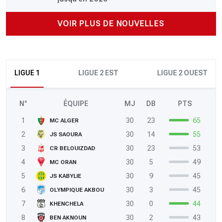
VOIR PLUS DE NOUVELLES
LIGUE 1
LIGUE 2 EST
LIGUE 2 OUEST
N°
ÉQUIPE
MJ
DB
PTS
1
30
23
65
MC ALGER
2
30
14
55
JS SAOURA
3
30
23
53
CR BELOUIZDAD
4
30
5
49
MC ORAN
5
30
9
45
JS KABYLIE
6
30
3
45
OLYMPIQUE AKBOU
7
30
0
44
KHENCHELA
8
30
2
43
BEN AKNOUN