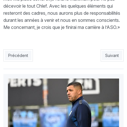
décevoir le tout Chlef. Avec les quelques éléments qui
resteront des cadres, nous aurons plus de responsabilités
durant les années à venir et nous en sommes conscients.
Me concernant, je crois que je finirai ma carrière à l’ASO.»
Article précédent : MCA : Kaoua a démissionné
Article suiv
Précédent
Suivant