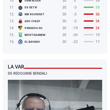
10
30
5
39
USM ALGER
11
30
-3
39
ES SETIF
12
30
-5
36
MB ROUISSET
13
30
-5
34
ASO CHLEF
14
30
-19
24
PARADOU AC
15
30
-34
19
MOSTAGANEM
16
30
-23
17
EL BAYADH
LA VAR
DE REDOUANE BENDALI