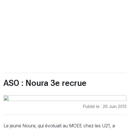
CHRONO
Vidéos
Fil d'actualités
La var
Version PDF
Politique de confidentialité
ASO : Noura 3e recrue
Publié le : 26 Juin 2013
Le jeune Noura, qui évoluait au MCEE chez les U21, a