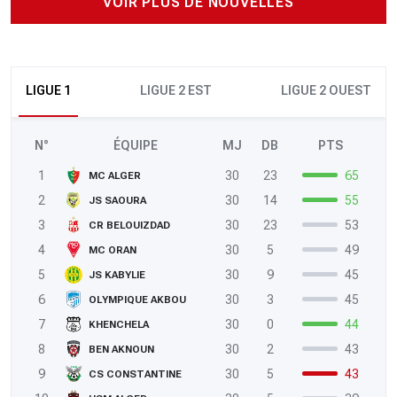
VOIR PLUS DE NOUVELLES
LIGUE 1
LIGUE 2 EST
LIGUE 2 OUEST
N°
ÉQUIPE
MJ
DB
PTS
1
30
23
65
MC ALGER
2
30
14
55
JS SAOURA
3
30
23
53
CR BELOUIZDAD
4
30
5
49
MC ORAN
5
30
9
45
JS KABYLIE
6
30
3
45
OLYMPIQUE AKBOU
7
30
0
44
KHENCHELA
8
30
2
43
BEN AKNOUN
9
30
5
43
CS CONSTANTINE