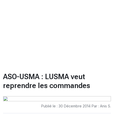
CHRONO
Vidéos
Fil d'actualités
La var
Version PDF
Politique de confidentialité
ASO-USMA : LUSMA veut
reprendre les commandes
Publié le : 30 Décembre 2014 Par : Anis S.