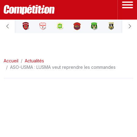
ACCUEIL
LIGUE 1
Accueil
LIGUE 2
Actualités
ASO-USMA : LUSMA veut reprendre les commandes
COUPE D'ALGÉRIE
ÉQUIPE NATIONALE
COUPE DU MONDE
Actualités
Interviews