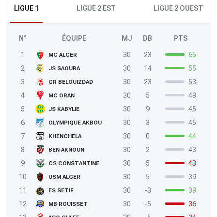
LIGUE 1
LIGUE 2 EST
LIGUE 2 OUEST
N°
ÉQUIPE
MJ
DB
PTS
1
30
23
65
MC ALGER
2
30
14
55
JS SAOURA
3
30
23
53
CR BELOUIZDAD
4
30
5
49
MC ORAN
5
30
9
45
JS KABYLIE
6
30
3
45
OLYMPIQUE AKBOU
7
30
0
44
KHENCHELA
8
30
2
43
BEN AKNOUN
9
30
5
43
CS CONSTANTINE
10
30
5
39
USM ALGER
11
30
-3
39
ES SETIF
12
30
-5
36
MB ROUISSET