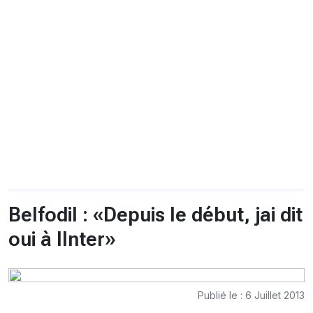
CHRONO
Vidéos
Fil d'actualités
La var
Version PDF
Politique de confidentialité
Belfodil : «Depuis le début, jai dit
oui à lInter»
Publié le : 6 Juillet 2013