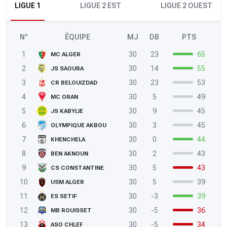
LIGUE 1
LIGUE 2 EST
LIGUE 2 OUEST
N°
ÉQUIPE
MJ
DB
PTS
1
30
23
65
MC ALGER
2
30
14
55
JS SAOURA
3
30
23
53
CR BELOUIZDAD
4
30
5
49
MC ORAN
5
30
9
45
JS KABYLIE
6
30
3
45
OLYMPIQUE AKBOU
7
30
0
44
KHENCHELA
8
30
2
43
BEN AKNOUN
9
30
5
43
CS CONSTANTINE
10
30
5
39
USM ALGER
11
30
-3
39
ES SETIF
12
30
-5
36
MB ROUISSET
13
30
-5
34
ASO CHLEF