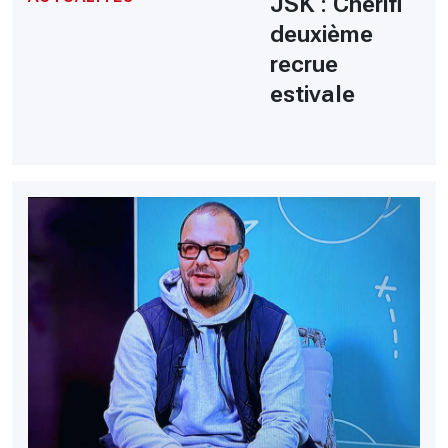
JSK : Cherifi
deuxième
recrue
estivale