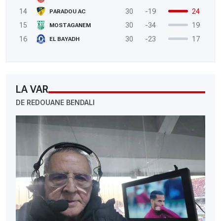
14
30
-19
24
PARADOU AC
15
30
-34
19
MOSTAGANEM
16
30
-23
17
EL BAYADH
LA VAR
DE REDOUANE BENDALI