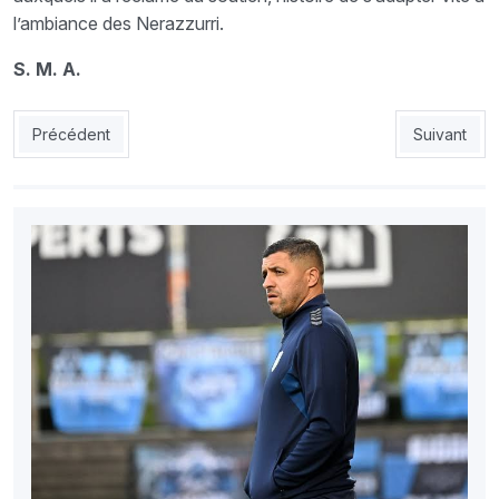
l’ambiance des Nerazzurri.
S. M. A.
Article précédent : MCA-Boumella : «Celui qui ne reprend pas l
Article suiva
Précédent
Suivant