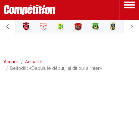
ACCUEIL
LIGUE 1
Accueil
LIGUE 2
Actualités
Belfodil : «Depuis le début, jai dit oui à lInter»
COUPE D'ALGÉRIE
ÉQUIPE NATIONALE
COUPE DU MONDE
Actualités
Interviews