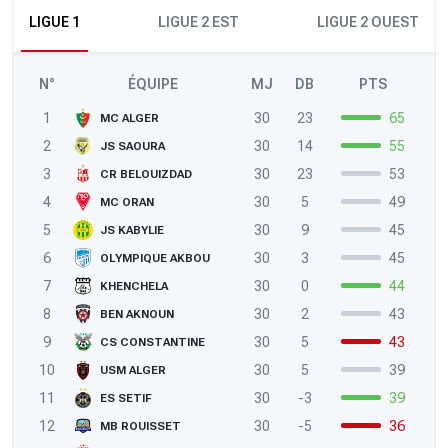
LIGUE 1
LIGUE 2 EST
LIGUE 2 OUEST
N°
ÉQUIPE
MJ
DB
PTS
1
30
23
65
MC ALGER
2
30
14
55
JS SAOURA
3
30
23
53
CR BELOUIZDAD
4
30
5
49
MC ORAN
5
30
9
45
JS KABYLIE
6
30
3
45
OLYMPIQUE AKBOU
7
30
0
44
KHENCHELA
8
30
2
43
BEN AKNOUN
9
30
5
43
CS CONSTANTINE
10
30
5
39
USM ALGER
11
30
-3
39
ES SETIF
12
30
-5
36
MB ROUISSET