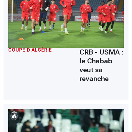
COUPE D'ALGÉRIE
CRB - USMA :
le Chabab
veut sa
revanche