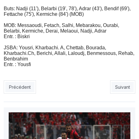
Buts: Nadji (11'), Belarbi (19', 78'), Adrar (43'), Bendif (69'),
Fettache (75'), Kermiche (84') (MOB)
MOB: Messaoudi, Fetach, Salhi, Mebarakou, Ourabi,
Belarbi, Kermiche, Derai, Melaoui, Nadji, Adrar
Entr. : Biskri
JSBA: Yousri, Kharbachi. A, Chettab, Bourada,
Kharbachi.Ch, Berichi, Allali, Laloudj, Benmessous, Rehab,
Benbrahim
Entr. : Yousfi
Article précédent : Coupe d’Algérie : le CRB se fait peur mais se
Article suiv
Précédent
Suivant