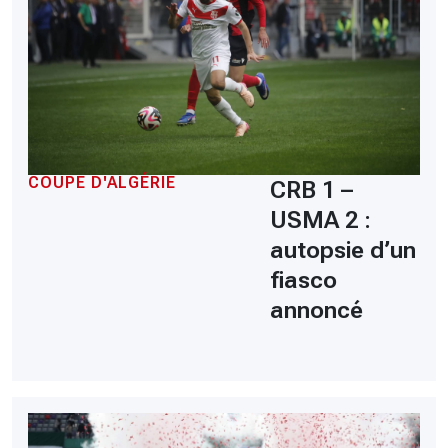
COUPE D'ALGÉRIE
CRB 1 –
USMA 2 :
autopsie d’un
fiasco
annoncé