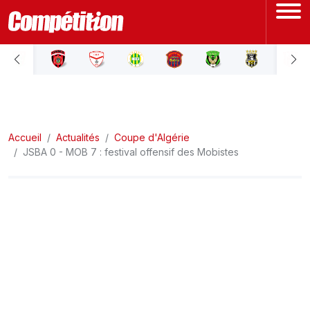
ACCUEIL
LIGUE 1
Accueil
LIGUE 2
Actualités
Coupe d'Algérie
JSBA 0 - MOB 7 : festival offensif des Mobistes
COUPE D'ALGÉRIE
ÉQUIPE NATIONALE
COUPE DU MONDE
Actualités
Interviews