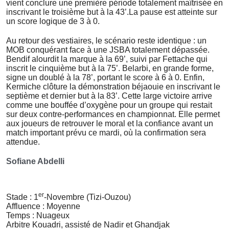
vient conclure une première période totalement maîtrisée en
inscrivant le troisième but à la 43’.La pause est atteinte sur
un score logique de 3 à 0.
Au retour des vestiaires, le scénario reste identique : un
MOB conquérant face à une JSBA totalement dépassée.
Bendif alourdit la marque à la 69’, suivi par Fettache qui
inscrit le cinquième but à la 75’. Belarbi, en grande forme,
signe un doublé à la 78’, portant le score à 6 à 0. Enfin,
Kermiche clôture la démonstration béjaouie en inscrivant le
septième et dernier but à la 83’. Cette large victoire arrive
comme une bouffée d’oxygène pour un groupe qui restait
sur deux contre-performances en championnat. Elle permet
aux joueurs de retrouver le moral et la confiance avant un
match important prévu ce mardi, où la confirmation sera
attendue.
Sofiane Abdelli
er
Stade : 1
-Novembre (Tizi-Ouzou)
Affluence : Moyenne
Temps : Nuageux
Arbitre Kouadri, assisté de Nadir et Ghandjak