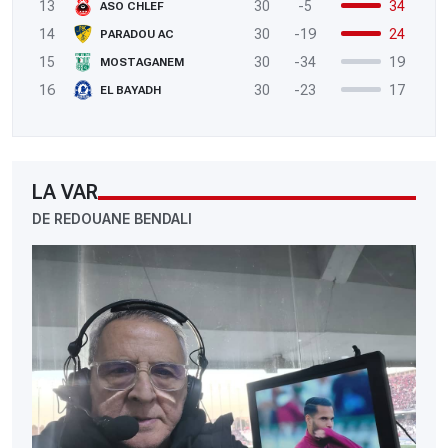
13
30
-5
34
ASO CHLEF
14
30
-19
24
PARADOU AC
15
30
-34
19
MOSTAGANEM
16
30
-23
17
EL BAYADH
LA VAR
DE REDOUANE BENDALI