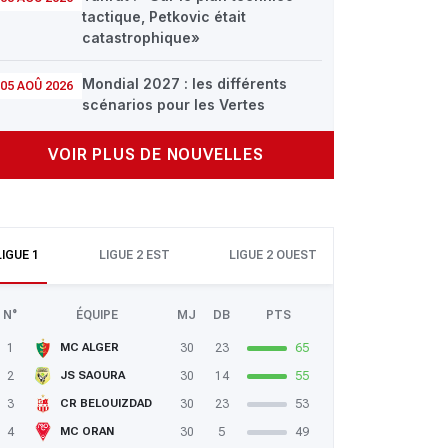
tactique, Petkovic était
catastrophique»
Mondial 2027 : les différents
05 AOÛ 2026
scénarios pour les Vertes
VOIR PLUS DE NOUVELLES
LIGUE 1
LIGUE 2 EST
LIGUE 2 OUEST
N°
ÉQUIPE
MJ
DB
PTS
1
30
23
65
MC ALGER
2
30
14
55
JS SAOURA
3
30
23
53
CR BELOUIZDAD
4
30
5
49
MC ORAN