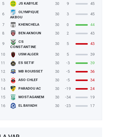
5
30
9
45
JS KABYLIE
OLYMPIQUE
6
30
3
45
AKBOU
7
30
0
44
KHENCHELA
8
30
2
43
BEN AKNOUN
CS
9
30
5
43
CONSTANTINE
10
30
5
39
USM ALGER
11
30
-3
39
ES SETIF
12
30
-5
36
MB ROUISSET
13
30
-5
34
ASO CHLEF
14
30
-19
24
PARADOU AC
15
30
-34
19
MOSTAGANEM
16
30
-23
17
EL BAYADH