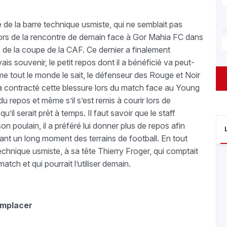
 de la barre technique usmiste, qui ne semblait pas
rs de la rencontre de demain face à Gor Mahia FC dans
 de la coupe de la CAF. Ce dernier a finalement
is souvenir, le petit repos dont il a bénéficié va peut-
mme tout le monde le sait, le défenseur des Rouge et Noir
Il a contracté cette blessure lors du match face au Young
du repos et même s’il s’est remis à courir lors de
il serait prêt à temps. Il faut savoir que le staff
n poulain, il a préféré lui donner plus de repos afin
ndant un long moment des terrains de football. En tout
technique usmiste, à sa tête Thierry Froger, qui comptait
tch et qui pourrait l’utiliser demain.
emplacer