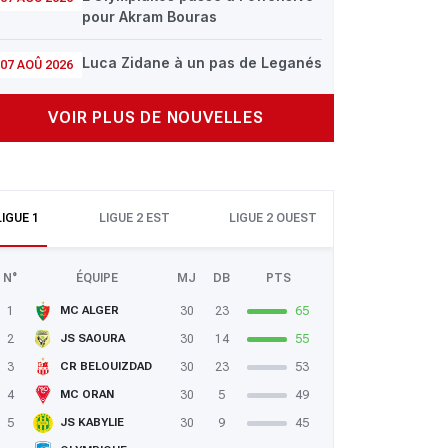
pour Akram Bouras
Luca Zidane à un pas de Leganés
07 AOÛ 2026
VOIR PLUS DE NOUVELLES
LIGUE 1
LIGUE 2 EST
LIGUE 2 OUEST
N°
ÉQUIPE
MJ
DB
PTS
1
30
23
65
MC ALGER
2
30
14
55
JS SAOURA
3
30
23
53
CR BELOUIZDAD
4
30
5
49
MC ORAN
5
30
9
45
JS KABYLIE