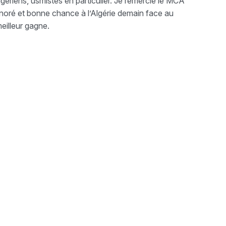
gériens, usmistes en particulier. Je remercie le MCA
honoré et bonne chance à l’Algérie demain face au
meilleur gagne.