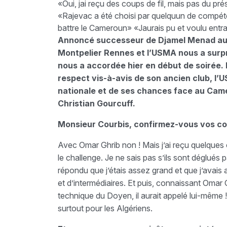
«Oui, jai reçu des coups de fil, mais pas du pré
«Rajevac a été choisi par quelquun de compéte
battre le Cameroun» «Jaurais pu et voulu entraîn
Annoncé successeur de Djamel Menad au Mo
Montpelier Rennes et l’USMA nous a surpr
nous a accordée hier en début de soirée.
respect vis-à-avis de son ancien club, l’U
nationale et de ses chances face au Cam
Christian Gourcuff.
Monsieur Courbis, confirmez-vous vos con
Avec Omar Ghrib non ! Mais j’ai reçu quelques c
le challenge. Je ne sais pas s’ils sont déglués 
répondu que j’étais assez grand et que j’avai
et d’intermédiaires. Et puis, connaissant Omar Gh
technique du Doyen, il aurait appelé lui-même 
surtout pour les Algériens.