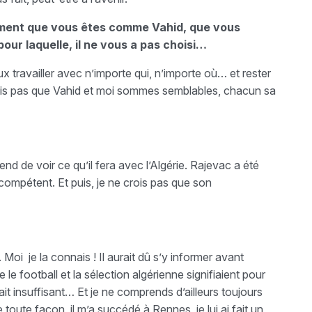
timent que vous êtes comme Vahid, que vous
our laquelle, il ne vous a pas choisi…
ux travailler avec n’importe qui, n’importe où… et rester
s pas que Vahid et moi sommes semblables, chacun sa
end de voir ce qu’il fera avec l’Algérie. Rajevac a été
compétent. Et puis, je ne crois pas que son
 Moi je la connais ! Il aurait dû s’y informer avant
e le football et la sélection algérienne signifiaient pour
ait insuffisant… Et je ne comprends d’ailleurs toujours
toute façon, il m’a succédé à Rennes, je lui ai fait un