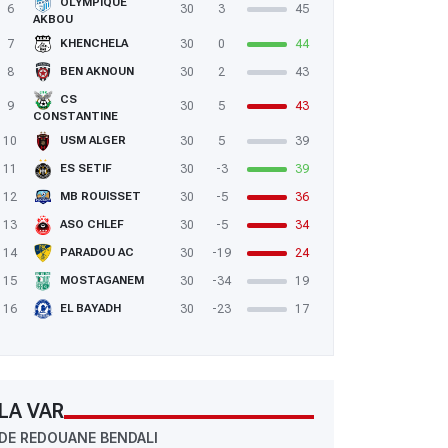
OLYMPIQUE
6
30
3
45
AKBOU
7
30
0
44
KHENCHELA
8
30
2
43
BEN AKNOUN
CS
9
30
5
43
CONSTANTINE
10
30
5
39
USM ALGER
11
30
-3
39
ES SETIF
12
30
-5
36
MB ROUISSET
13
30
-5
34
ASO CHLEF
14
30
-19
24
PARADOU AC
15
30
-34
19
MOSTAGANEM
16
30
-23
17
EL BAYADH
LA VAR
DE REDOUANE BENDALI