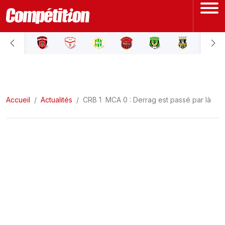
ACCUEIL
LIGUE 1
Accueil
LIGUE 2
Actualités
CRB 1  MCA 0 : Derrag est passé par là
COUPE D'ALGÉRIE
ÉQUIPE NATIONALE
COUPE DU MONDE
Actualités
Interviews