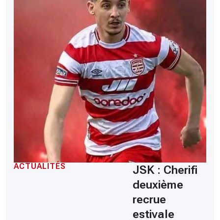
ACTUALITÉS
JSK : Cherifi
deuxième
recrue
estivale