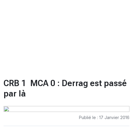
CHRONO
Vidéos
Fil d'actualités
La var
Version PDF
Politique de confidentialité
CRB 1  MCA 0 : Derrag est passé
par là
Publié le : 17 Janvier 2016