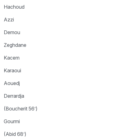
Hachoud
Azzi
Demou
Zeghdane
Kacem
Karaoui
Aouedj
Derrardja
(Boucherit 56’)
Gourmi
(Abid 68’)