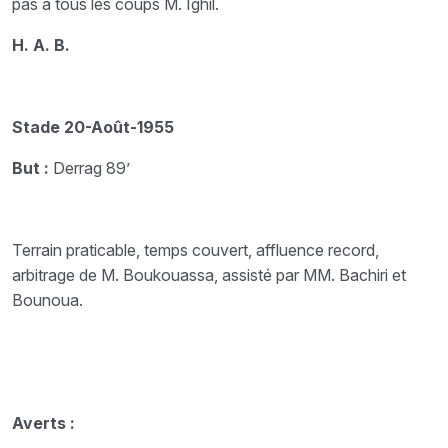
pas à tous les coups M. Ighil.
H. A. B.
Stade 20-Août-1955
But :
Derrag 89’
Terrain praticable, temps couvert, affluence record,
arbitrage de M. Boukouassa, assisté par MM. Bachiri et
Bounoua.
Averts :