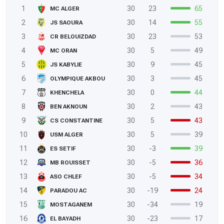
1
30
23
65
MC ALGER
2
30
14
55
JS SAOURA
3
30
23
53
CR BELOUIZDAD
4
30
5
49
MC ORAN
5
30
9
45
JS KABYLIE
6
30
3
45
OLYMPIQUE AKBOU
7
30
0
44
KHENCHELA
8
30
2
43
BEN AKNOUN
9
30
5
43
CS CONSTANTINE
10
30
5
39
USM ALGER
11
30
-3
39
ES SETIF
12
30
-5
36
MB ROUISSET
13
30
-5
34
ASO CHLEF
14
30
-19
24
PARADOU AC
15
30
-34
19
MOSTAGANEM
16
30
-23
17
EL BAYADH