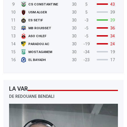
9
30
5
43
CS CONSTANTINE
10
30
5
39
USM ALGER
11
30
-3
39
ES SETIF
12
30
-5
36
MB ROUISSET
13
30
-5
34
ASO CHLEF
14
30
-19
24
PARADOU AC
15
30
-34
19
MOSTAGANEM
16
30
-23
17
EL BAYADH
LA VAR
DE REDOUANE BENDALI