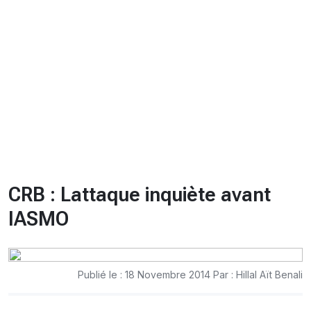
CHRONO
Vidéos
Fil d'actualités
La var
Version PDF
Politique de confidentialité
CRB : Lattaque inquiète avant
lASMO
Publié le : 18 Novembre 2014 Par : Hillal Aït Benali