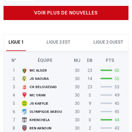
VOIR PLUS DE NOUVELLES
LIGUE 1
LIGUE 2 EST
LIGUE 2 OUEST
N°
ÉQUIPE
MJ
DB
PTS
1
30
23
65
MC ALGER
2
30
14
55
JS SAOURA
3
30
23
53
CR BELOUIZDAD
4
30
5
49
MC ORAN
5
30
9
45
JS KABYLIE
6
30
3
45
OLYMPIQUE AKBOU
7
30
0
44
KHENCHELA
8
30
2
43
BEN AKNOUN