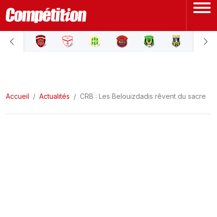
ACCUEIL
LIGUE 1
Accueil
LIGUE 2
Actualités
CRB : Les Belouizdadis rêvent du sacre
COUPE D'ALGÉRIE
ÉQUIPE NATIONALE
COUPE DU MONDE
Actualités
Interviews