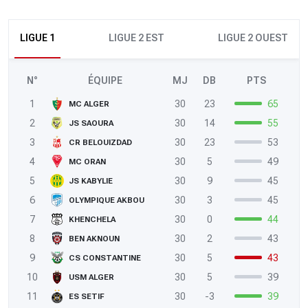
LIGUE 1
LIGUE 2 EST
LIGUE 2 OUEST
N°
ÉQUIPE
MJ
DB
PTS
1
30
23
65
MC ALGER
2
30
14
55
JS SAOURA
3
30
23
53
CR BELOUIZDAD
4
30
5
49
MC ORAN
5
30
9
45
JS KABYLIE
6
30
3
45
OLYMPIQUE AKBOU
7
30
0
44
KHENCHELA
8
30
2
43
BEN AKNOUN
9
30
5
43
CS CONSTANTINE
10
30
5
39
USM ALGER
11
30
-3
39
ES SETIF