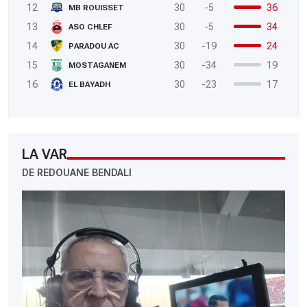
12
30
-5
36
MB ROUISSET
13
30
-5
34
ASO CHLEF
14
30
-19
24
PARADOU AC
15
30
-34
19
MOSTAGANEM
16
30
-23
17
EL BAYADH
LA VAR
DE REDOUANE BENDALI