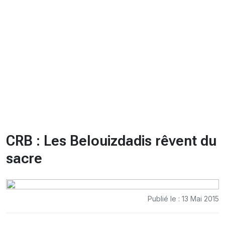
CHRONO
Vidéos
Fil d'actualités
La var
Version PDF
Politique de confidentialité
CRB : Les Belouizdadis rêvent du
sacre
Publié le : 13 Mai 2015