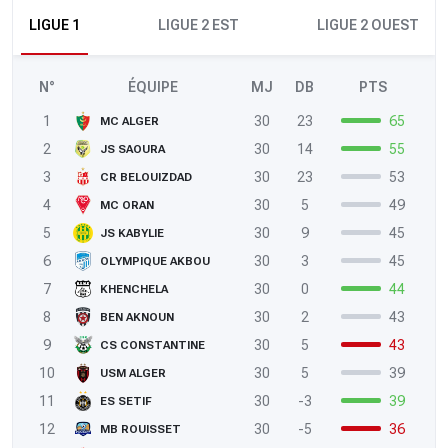
LIGUE 1
LIGUE 2 EST
LIGUE 2 OUEST
N°
ÉQUIPE
MJ
DB
PTS
1
30
23
65
MC ALGER
2
30
14
55
JS SAOURA
3
30
23
53
CR BELOUIZDAD
4
30
5
49
MC ORAN
5
30
9
45
JS KABYLIE
6
30
3
45
OLYMPIQUE AKBOU
7
30
0
44
KHENCHELA
8
30
2
43
BEN AKNOUN
9
30
5
43
CS CONSTANTINE
10
30
5
39
USM ALGER
11
30
-3
39
ES SETIF
12
30
-5
36
MB ROUISSET