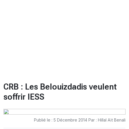
CHRONO
Vidéos
Fil d'actualités
La var
Version PDF
Politique de confidentialité
CRB : Les Belouizdadis veulent
soffrir lESS
Publié le : 5 Décembre 2014 Par : Hillal Aït Benali