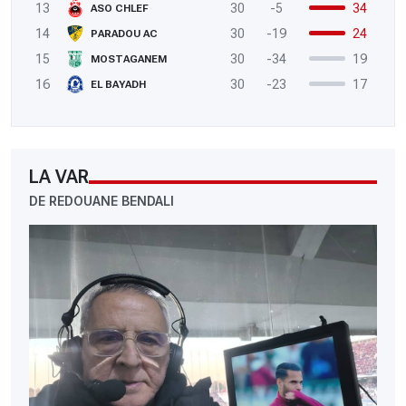
13
30
-5
34
ASO CHLEF
14
30
-19
24
PARADOU AC
15
30
-34
19
MOSTAGANEM
16
30
-23
17
EL BAYADH
LA VAR
DE REDOUANE BENDALI