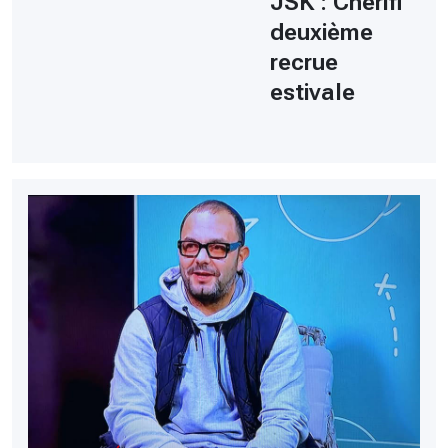
JSK : Cherifi
deuxième
recrue
estivale