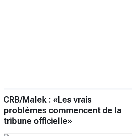
CHRONO
Vidéos
Fil d'actualités
La var
Version PDF
Politique de confidentialité
CRB/Malek : «Les vrais
problèmes commencent de la
tribune officielle»