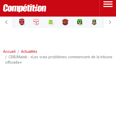
ACCUEIL
LIGUE 1
Accueil
LIGUE 2
Actualités
CRB/Malek : «Les vrais problèmes commencent de la tribune
officielle»
COUPE D'ALGÉRIE
ÉQUIPE NATIONALE
COUPE DU MONDE
Actualités
Interviews