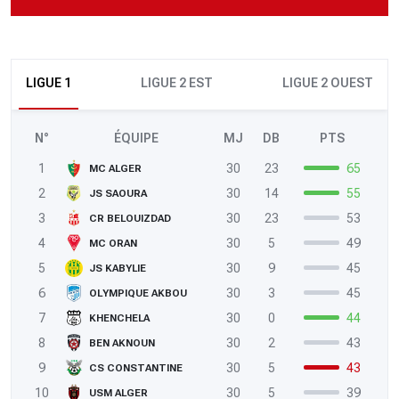
LIGUE 1
LIGUE 2 EST
LIGUE 2 OUEST
N°
ÉQUIPE
MJ
DB
PTS
1
30
23
65
MC ALGER
2
30
14
55
JS SAOURA
3
30
23
53
CR BELOUIZDAD
4
30
5
49
MC ORAN
5
30
9
45
JS KABYLIE
6
30
3
45
OLYMPIQUE AKBOU
7
30
0
44
KHENCHELA
8
30
2
43
BEN AKNOUN
9
30
5
43
CS CONSTANTINE
10
30
5
39
USM ALGER