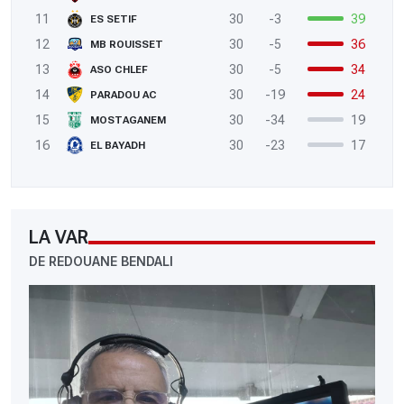
11
30
-3
39
ES SETIF
12
30
-5
36
MB ROUISSET
13
30
-5
34
ASO CHLEF
14
30
-19
24
PARADOU AC
15
30
-34
19
MOSTAGANEM
16
30
-23
17
EL BAYADH
LA VAR
DE REDOUANE BENDALI