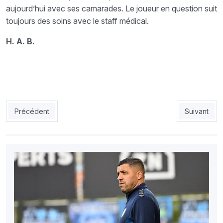
aujourd’hui avec ses camarades. Le joueur en question suit
toujours des soins avec le staff médical.
H. A. B.
Article précédent : JSK : Meguehout pète les plombs
Article suiv
Précédent
Suivant