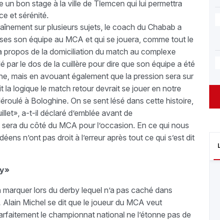
e un bon stage à la ville de Tlemcen qui lui permettra
ce et sérénité.
traînement sur plusieurs sujets, le coach du Chabab a
rises son équipe au MCA et qui se jouera, comme tout le
 à propos de la domiciliation du match au complexe
lé par le dos de la cuillère pour dire que son équipe a été
hine, mais en avouant également que la pression sera sur
t la logique le match retour devrait se jouer en notre
déroulé à Bologhine. On se sent lésé dans cette histoire,
let», a-t-il déclaré d’emblée avant de
ion sera du côté du MCA pour l’occasion. En ce qui nous
ens n’ont pas droit à l’erreur après tout ce qui s’est dit
by»
marquer lors du derby lequel n’a pas caché dans
,
Alain Michel se dit que le joueur du MCA veut
 parfaitement le championnat national ne l’étonne pas de