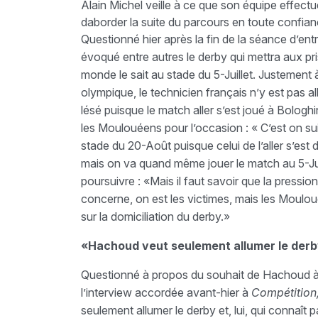
Alain Michel veille à ce que son équipe effectu
daborder la suite du parcours en toute confian
Questionné hier après la fin de la séance d’en
évoqué entre autres le derby qui mettra aux p
monde le sait au stade du 5-Juillet. Justement
olympique, le technicien français n’y est pas al
lésé puisque le match aller s’est joué à Bolog
les Moulouéens pour l’occasion : « C’est on sui
stade du 20-Août puisque celui de l’aller s’est 
mais on va quand même jouer le match au 5-Juil
poursuivre : «Mais il faut savoir que la press
concerne, on est les victimes, mais les Mouloudé
sur la domiciliation du derby.»
«Hachoud veut seulement allumer le der
Questionné à propos du souhait de Hachoud à 
l’interview accordée avant-hier à
Compétition
seulement allumer le derby et, lui, qui connaît