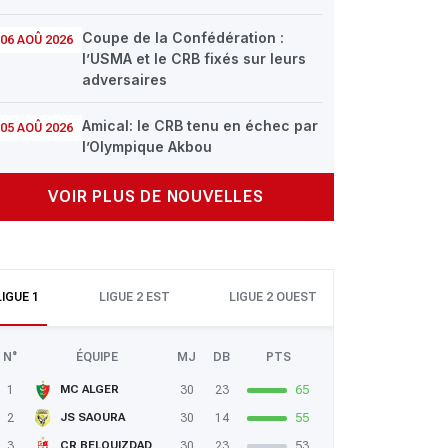
Coupe de la Confédération :
06 AOÛ 2026
l’USMA et le CRB fixés sur leurs
adversaires
Amical: le CRB tenu en échec par
05 AOÛ 2026
l’Olympique Akbou
VOIR PLUS DE NOUVELLES
LIGUE 1
LIGUE 2 EST
LIGUE 2 OUEST
N°
ÉQUIPE
MJ
DB
PTS
1
30
23
65
MC ALGER
2
30
14
55
JS SAOURA
3
30
23
53
CR BELOUIZDAD