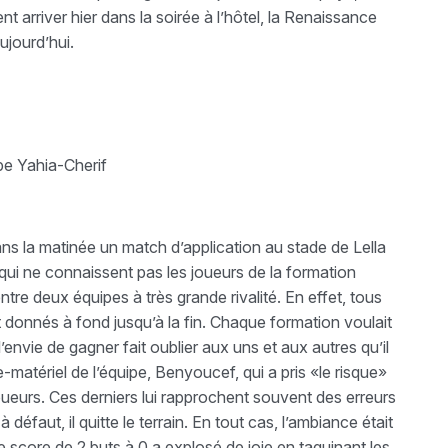
t arriver hier dans la soirée à l’hôtel, la Renaissance
ujourd’hui.
pe Yahia-Cherif
ns la matinée un match d’application au stade de Lella
 qui ne connaissent pas les joueurs de la formation
 entre deux équipes à très grande rivalité. En effet, tous
t donnés à fond jusqu’à la fin. Chaque formation voulait
’envie de gagner fait oublier aux uns et aux autres qu’il
-matériel de l’équipe, Benyoucef, qui a pris «le risque»
 joueurs. Ces derniers lui rapprochent souvent des erreurs
 défaut, il quitte le terrain. En tout cas, l’ambiance était
e score de 2 buts à 0 a explosé de joie en taquinant les