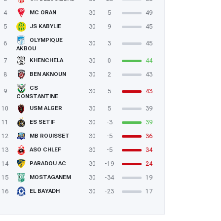
4
30
5
49
MC ORAN
5
30
9
45
JS KABYLIE
OLYMPIQUE
6
30
3
45
AKBOU
7
30
0
44
KHENCHELA
8
30
2
43
BEN AKNOUN
CS
9
30
5
43
CONSTANTINE
10
30
5
39
USM ALGER
11
30
-3
39
ES SETIF
12
30
-5
36
MB ROUISSET
13
30
-5
34
ASO CHLEF
14
30
-19
24
PARADOU AC
15
30
-34
19
MOSTAGANEM
16
30
-23
17
EL BAYADH