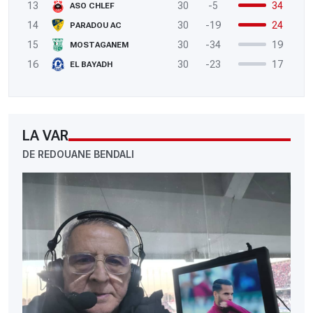
13
30
-5
34
ASO CHLEF
14
30
-19
24
PARADOU AC
15
30
-34
19
MOSTAGANEM
16
30
-23
17
EL BAYADH
LA VAR
DE REDOUANE BENDALI