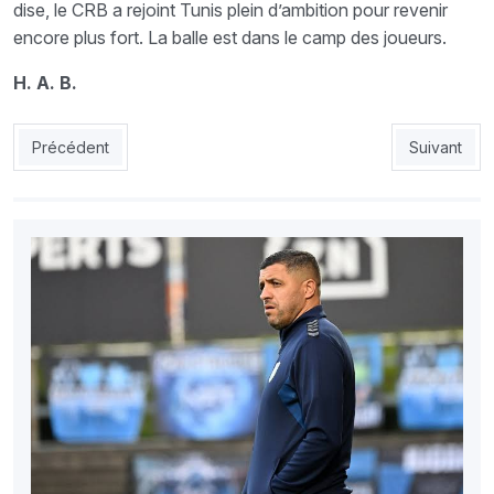
dise, le CRB a rejoint Tunis plein d’ambition pour revenir
encore plus fort. La balle est dans le camp des joueurs.
H. A. B.
Article précédent : MCO-Belhadj : «Les perturbateurs agissent 
Article sui
Précédent
Suivant