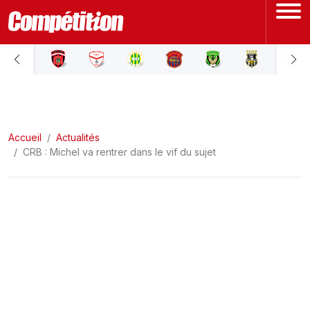
ACCUEIL
LIGUE 1
Accueil
LIGUE 2
Actualités
CRB : Michel va rentrer dans le vif du sujet
COUPE D'ALGÉRIE
ÉQUIPE NATIONALE
COUPE DU MONDE
Actualités
Interviews