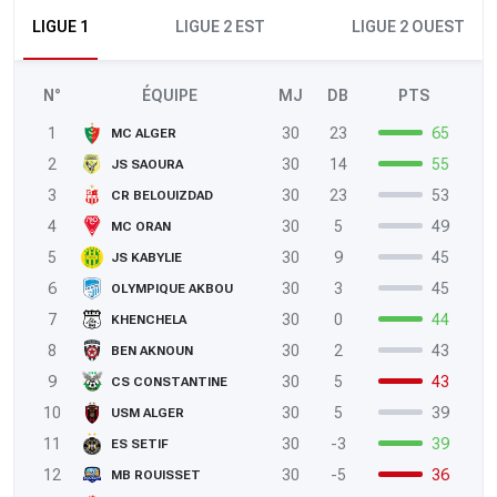
LIGUE 1
LIGUE 2 EST
LIGUE 2 OUEST
N°
ÉQUIPE
MJ
DB
PTS
1
30
23
65
MC ALGER
2
30
14
55
JS SAOURA
3
30
23
53
CR BELOUIZDAD
4
30
5
49
MC ORAN
5
30
9
45
JS KABYLIE
6
30
3
45
OLYMPIQUE AKBOU
7
30
0
44
KHENCHELA
8
30
2
43
BEN AKNOUN
9
30
5
43
CS CONSTANTINE
10
30
5
39
USM ALGER
11
30
-3
39
ES SETIF
12
30
-5
36
MB ROUISSET