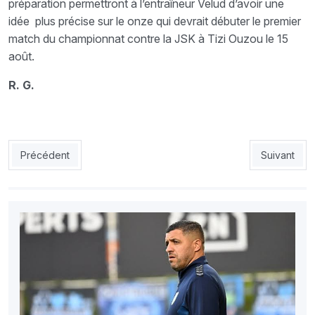
préparation permettront à l’entraîneur Velud d’avoir une
idée plus précise sur le onze qui devrait débuter le premier
match du championnat contre la JSK à Tizi Ouzou le 15
août.
R. G.
Article précédent : ESS : Les internationaux espoirs toujours 
Article sui
Précédent
Suivant