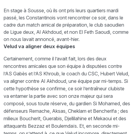
En stage à Sousse, où ils ont pris leurs quartiers mardi
passé, les Constantinois vont rencontrer ce soir, dans le
cadre dun match amical de préparation, le club saoudien
de Ligue deux, Al Akhdoud, et non El Feth Saoudi, comme
on nous lavait annoncé, avant-hier.
Velud va aligner deux équipes
Certainement, comme il l’avait fait, lors des deux
rencontres amicales que son équipe à disputées contre
l’AS Gabès et l’AS Khroub, le coach du CSC, Hubert Velud,
va aligner contre Al Akhdoud, une équipe par mi-temps. Si
cette hypothèse se confirme, ce soir l’entraîneur clubiste
va entamer la partie avec son onze majeur qui sera
composé, sous toute réserve, du gardien Si Mohamed, des
défenseurs Remache, Aksas, Cheklam et Bencherifa ; des
milieux Boucherit, Guerabis, Djellilahine et Mekaoui et des
attaquants Bezzaz et Boulemdaïs. Et, en seconde mi-
temps, on s’attend à ce que Velud incorpore, directement