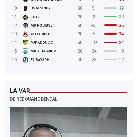
10
30
5
39
USM ALGER
11
30
-3
39
ES SETIF
12
30
-5
36
MB ROUISSET
13
30
-5
34
ASO CHLEF
14
30
-19
24
PARADOU AC
15
30
-34
19
MOSTAGANEM
16
30
-23
17
EL BAYADH
LA VAR
DE REDOUANE BENDALI