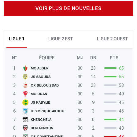
VOIR PLUS DE NOUVELLES
LIGUE 1
LIGUE 2 EST
LIGUE 2 OUEST
N°
ÉQUIPE
MJ
DB
PTS
1
30
23
65
MC ALGER
2
30
14
55
JS SAOURA
3
30
23
53
CR BELOUIZDAD
4
30
5
49
MC ORAN
5
30
9
45
JS KABYLIE
6
30
3
45
OLYMPIQUE AKBOU
7
30
0
44
KHENCHELA
8
30
2
43
BEN AKNOUN
9
30
5
43
CS CONSTANTINE