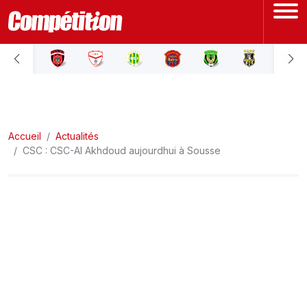
ACCUEIL
LIGUE 1
Accueil
LIGUE 2
Actualités
CSC : CSC-Al Akhdoud aujourdhui à Sousse
COUPE D'ALGÉRIE
ÉQUIPE NATIONALE
COUPE DU MONDE
Actualités
Interviews