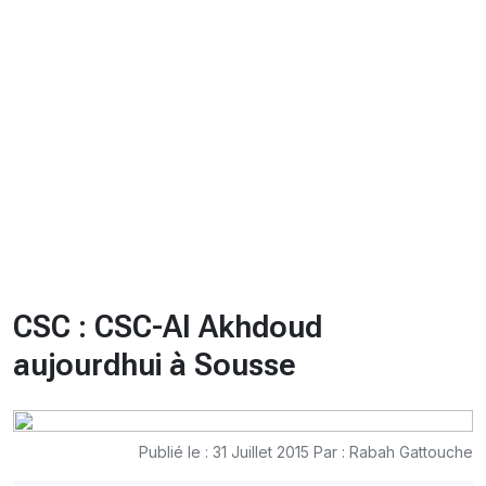
CHRONO
Vidéos
Fil d'actualités
La var
Version PDF
Politique de confidentialité
CSC : CSC-Al Akhdoud
aujourdhui à Sousse
Publié le : 31 Juillet 2015 Par : Rabah Gattouche