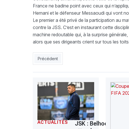
France ne badine point avec ceux qui n’appliqu
Hemani et le défenseur Messaoudi qui vont nous
Le premier a été privé de la participation au 
contre la JSS. C’est en instaurant cette discip
machine redoutable qui, à la surprise générale
alors que ses dirigeants crient sur tous les toits
Article précédent : ESS : Okbi prolonge son contr
Précédent
ACTUALITÉS
JSK : Belhocine