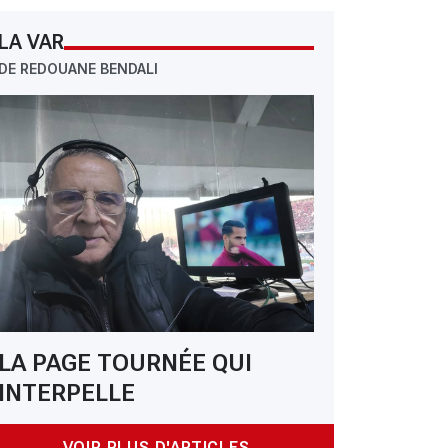
LA VAR
DE REDOUANE BENDALI
 Belaïd : «La JSS fera taire les mauvaises langues»
LA PAGE TOURNÉE QUI
INTERPELLE
VOIR PLUS D'ARTICLES