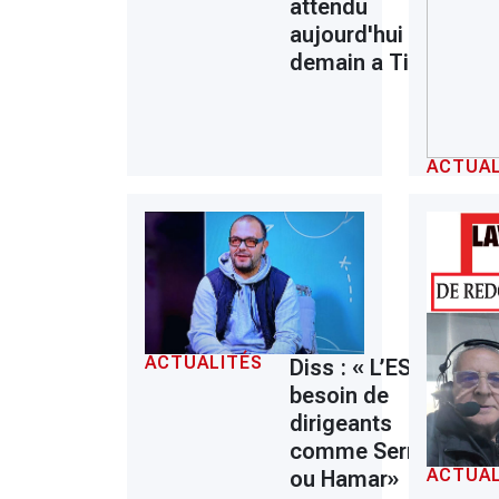
attendu
aujourd'hui ou
demain a Tizi
ACTUAL
ACTUALITÉS
Diss : « L’ESS a
besoin de
dirigeants
comme Serrar
ACTUAL
ou Hamar»