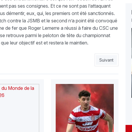
ent pas ses consignes. Et ce ne sont pas l’attaquant
 démentir, eux, qui, les premiers ont été sanctionnés.
match contre la JSMB et le second n’a point été convoqué
line de fer que Roger Lemerre a réussi à faire du CSC une
, se retrouve parmi le peloton de tête du championnat
 que leur objectif est et restera le maintien.
at avec lEN militaire
Article suivant :
Suivant