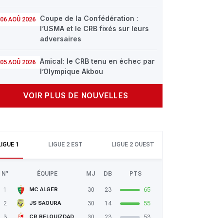
Coupe de la Confédération :
06 AOÛ 2026
l’USMA et le CRB fixés sur leurs
adversaires
Amical: le CRB tenu en échec par
05 AOÛ 2026
l’Olympique Akbou
VOIR PLUS DE NOUVELLES
LIGUE 1
LIGUE 2 EST
LIGUE 2 OUEST
N°
ÉQUIPE
MJ
DB
PTS
1
30
23
65
MC ALGER
2
30
14
55
JS SAOURA
3
30
23
53
CR BELOUIZDAD