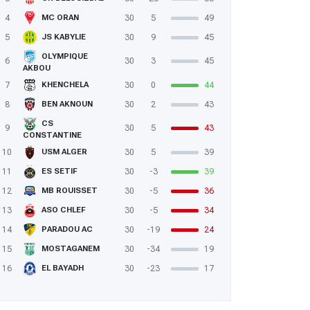
4
30
5
49
MC ORAN
5
30
9
45
JS KABYLIE
OLYMPIQUE
6
30
3
45
AKBOU
7
30
0
44
KHENCHELA
8
30
2
43
BEN AKNOUN
CS
9
30
5
43
CONSTANTINE
10
30
5
39
USM ALGER
11
30
-3
39
ES SETIF
12
30
-5
36
MB ROUISSET
13
30
-5
34
ASO CHLEF
14
30
-19
24
PARADOU AC
15
30
-34
19
MOSTAGANEM
16
30
-23
17
EL BAYADH