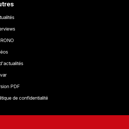
utres
ualités
terviews
HRONO
déos
 d'actualités
 var
rsion PDF
itique de confidentialité