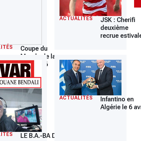
ACTUALITÉS
JSK : Cherifi
deuxième
recrue estival
ITÉS
Coupe du
Monde de la
FIFA 2026
ACTUALITÉS
Infantino en
Algérie le 6 avr
ITÉS
LE B.A.-BA DU