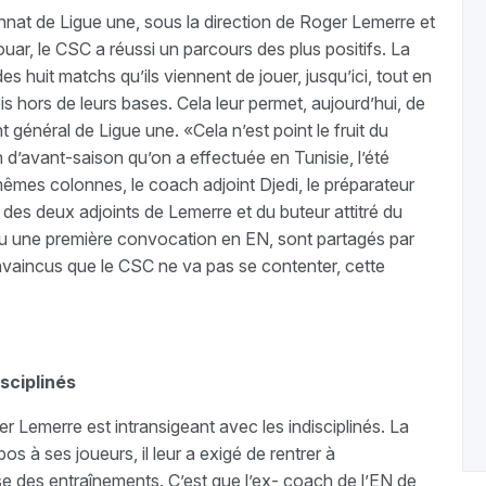
nnat de Ligue une, sous la direction de Roger Lemerre et
uar, le CSC a réussi un parcours des plus positifs. La
es huit matchs qu’ils viennent de jouer, jusqu’ici, tout en
ois hors de leurs bases. Cela leur permet, aujourd’hui, de
 général de Ligue une. «Cela n’est point le fruit du
n d’avant-saison qu’on a effectuée en Tunisie, l’été
mêmes colonnes, le coach adjoint Djedi, le préparateur
des deux adjoints de Lemerre et du buteur attitré du
valu une première convocation en EN, sont partagés par
nvaincus que le CSC ne va pas se contenter, cette
sciplinés
er Lemerre est intransigeant avec les indisciplinés. La
s à ses joueurs, il leur a exigé de rentrer à
rise des entraînements. C’est que l’ex- coach de l’EN de