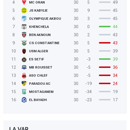
4
30
5
49
MC ORAN
5
30
9
45
JS KABYLIE
6
30
3
45
OLYMPIQUE AKBOU
7
30
0
44
KHENCHELA
8
30
2
43
BEN AKNOUN
9
30
5
43
CS CONSTANTINE
10
30
5
39
USM ALGER
11
30
-3
39
ES SETIF
12
30
-5
36
MB ROUISSET
13
30
-5
34
ASO CHLEF
14
30
-19
24
PARADOU AC
15
30
-34
19
MOSTAGANEM
16
30
-23
17
EL BAYADH
LA VAR