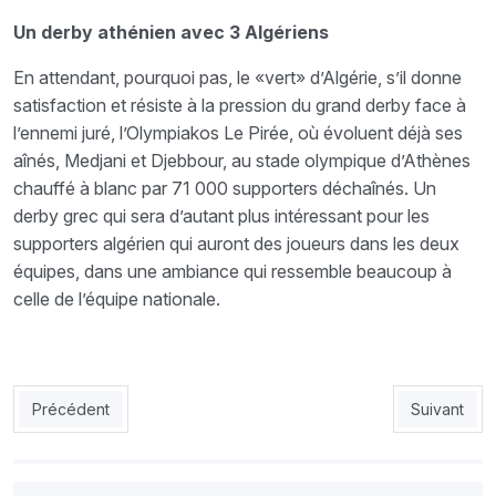
Un derby athénien avec 3 Algériens
En attendant, pourquoi pas, le «vert» d’Algérie, s’il donne
satisfaction et résiste à la pression du grand derby face à
l’ennemi juré, l’Olympiakos Le Pirée, où évoluent déjà ses
aînés, Medjani et Djebbour, au stade olympique d’Athènes
chauffé à blanc par 71 000 supporters déchaînés. Un
derby grec qui sera d’autant plus intéressant pour les
supporters algérien qui auront des joueurs dans les deux
équipes, dans une ambiance qui ressemble beaucoup à
celle de l’équipe nationale.
Article précédent : EN : Ronaldo et ses camarades ne pourront 
Article sui
Précédent
Suivant