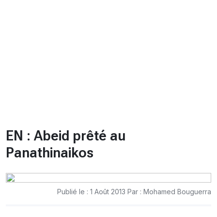
CHRONO
Vidéos
Fil d'actualités
La var
Version PDF
Politique de confidentialité
EN : Abeid prêté au
Panathinaikos
Publié le : 1 Août 2013 Par : Mohamed Bouguerra