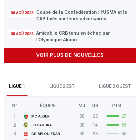
Coupe de la Confédération : l’USMA et le
06 AOÛ 2026
CRB fixés sur leurs adversaires
Amical: le CRB tenu en échec par
05 AOÛ 2026
l’Olympique Akbou
VOIR PLUS DE NOUVELLES
LIGUE 1
LIGUE 2 EST
LIGUE 2 OUEST
N°
ÉQUIPE
MJ
DB
PTS
1
30
23
65
MC ALGER
2
30
14
55
JS SAOURA
3
30
23
53
CR BELOUIZDAD