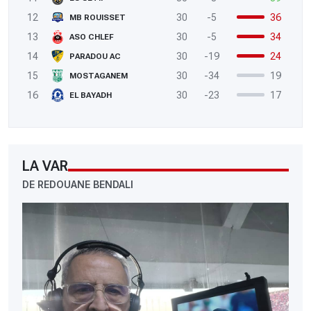
12
30
-5
36
MB ROUISSET
13
30
-5
34
ASO CHLEF
14
30
-19
24
PARADOU AC
15
30
-34
19
MOSTAGANEM
16
30
-23
17
EL BAYADH
LA VAR
DE REDOUANE BENDALI