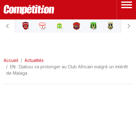
ACCUEIL
LIGUE 1
Accueil
LIGUE 2
Actualités
EN : Djabou va prolonger au Club Africain malgré un intérêt
de Malaga
COUPE D'ALGÉRIE
ÉQUIPE NATIONALE
COUPE DU MONDE
Actualités
Interviews