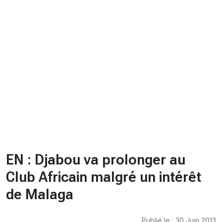
CHRONO
Vidéos
Fil d'actualités
La var
Version PDF
Politique de confidentialité
EN : Djabou va prolonger au
Club Africain malgré un intérêt
de Malaga
Publié le : 30 Juin 2013