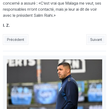
concerné a assuré : «C’est vrai que Malaga me veut, ses
responsables m’ont contacté, mais je leur ai dit de voir
avec le président Salim Riahi.»
I. Z.
Article précédent : NAHD : Djelloul annule les 2 séances matinal
Article suiv
Précédent
Suivant