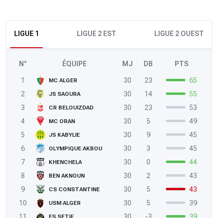
LIGUE 1
LIGUE 2 EST
LIGUE 2 OUEST
N°
ÉQUIPE
MJ
DB
PTS
1
30
23
65
MC ALGER
2
30
14
55
JS SAOURA
3
30
23
53
CR BELOUIZDAD
4
30
5
49
MC ORAN
5
30
9
45
JS KABYLIE
6
30
3
45
OLYMPIQUE AKBOU
7
30
0
44
KHENCHELA
8
30
2
43
BEN AKNOUN
9
30
5
43
CS CONSTANTINE
10
30
5
39
USM ALGER
11
30
-3
39
ES SETIF