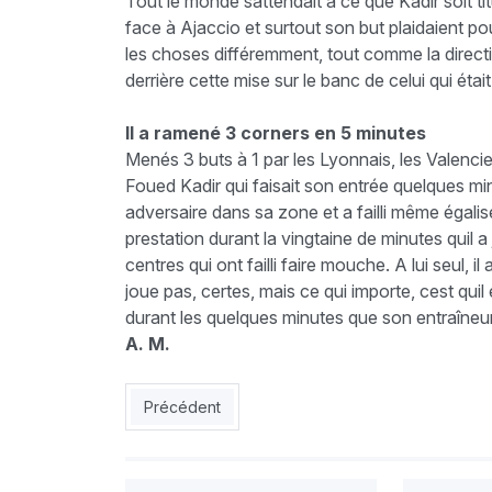
Tout le monde sattendait à ce que Kadir soit ti
face à Ajaccio et surtout son but plaidaient pou
les choses différemment, tout comme la direction
derrière cette mise sur le banc de celui qui étai
Il a ramené 3 corners en 5 minutes
Menés 3 buts à 1 par les Lyonnais, les Valencie
Foued Kadir qui faisait son entrée quelques mi
adversaire dans sa zone et a failli même égaliser
prestation durant la vingtaine de minutes quil a
centres qui ont failli faire mouche. A lui seul, 
joue pas, certes, mais ce qui importe, cest qui
durant les quelques minutes que son entraîneur
A. M.
Article précédent : Fabbro, lultime test
Précédent