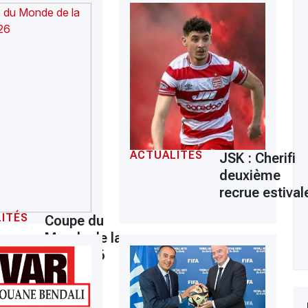
ACTUALITÉS
JSK : Cherifi
deuxième
recrue estival
ITÉS
Coupe du
Monde de la
FIFA 2026