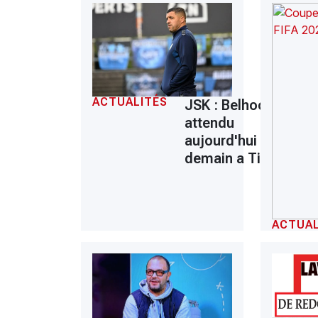
ACTUALITÉS
JSK : Belhocine
attendu
aujourd'hui ou
demain a Tizi
ACTUAL