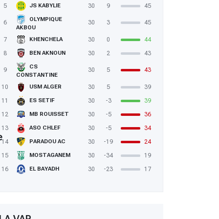
5
30
9
45
JS KABYLIE
OLYMPIQUE
6
30
3
45
AKBOU
7
30
0
44
KHENCHELA
8
30
2
43
BEN AKNOUN
CS
9
30
5
43
CONSTANTINE
10
30
5
39
USM ALGER
11
30
-3
39
ES SETIF
12
30
-5
36
MB ROUISSET
13
30
-5
34
ASO CHLEF
e
14
30
-19
24
PARADOU AC
15
30
-34
19
MOSTAGANEM
16
30
-23
17
EL BAYADH