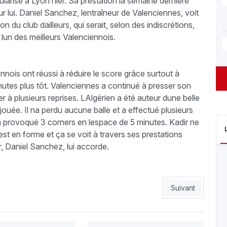
tularisé à Lyon hier. Sa prestation la semaine dernière
r lui. Daniel Sanchez, lentraîneur de Valenciennes, voit
 du club dailleurs, qui serait, selon des indiscrétions,
t lun des meilleurs Valenciennois.
nnois ont réussi à réduire le score grâce surtout à
nutes plus tôt. Valenciennes a continué à presser son
 à plusieurs reprises. LAlgérien a été auteur dune belle
 jouée. Il na perdu aucune balle et a effectué plusieurs
il a provoqué 3 corners en lespace de 5 minutes. Kadir ne
l est en forme et ça se voit à travers ses prestations
, Daniel Sanchez, lui accorde.
Article suivant : 
Suivant