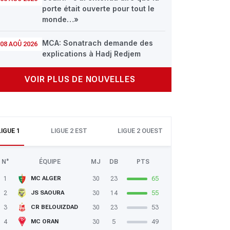
porte était ouverte pour tout le
monde…»
MCA: Sonatrach demande des
08 AOÛ 2026
explications à Hadj Redjem
VOIR PLUS DE NOUVELLES
LIGUE 1
LIGUE 2 EST
LIGUE 2 OUEST
N°
ÉQUIPE
MJ
DB
PTS
1
30
23
65
MC ALGER
EN : Ziaya a inscrit son premier but
2
30
14
55
JS SAOURA
3
30
23
53
CR BELOUIZDAD
4
30
5
49
MC ORAN