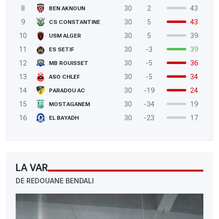
8
30
2
43
BEN AKNOUN
9
30
5
43
CS CONSTANTINE
10
30
5
39
USM ALGER
11
30
-3
39
ES SETIF
12
30
-5
36
MB ROUISSET
13
30
-5
34
ASO CHLEF
14
30
-19
24
PARADOU AC
15
30
-34
19
MOSTAGANEM
16
30
-23
17
EL BAYADH
LA VAR
DE REDOUANE BENDALI