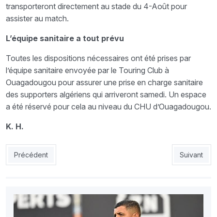
transporteront directement au stade du 4-Août pour
assister au match.
L’équipe sanitaire a tout prévu
Toutes les dispositions nécessaires ont été prises par
l’équipe sanitaire envoyée par le Touring Club à
Ouagadougou pour assurer une prise en charge sanitaire
des supporters algériens qui arriveront samedi. Un espace
a été réservé pour cela au niveau du CHU d’Ouagadougou.
K. H.
Article précédent : MCA3-CRBH0 : Le MCA renoue avec la victo
Article suiv
Précédent
Suivant