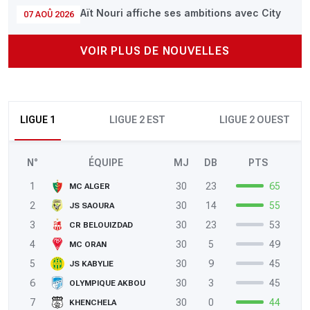
Aït Nouri affiche ses ambitions avec City
07 AOÛ 2026
VOIR PLUS DE NOUVELLES
LIGUE 1
LIGUE 2 EST
LIGUE 2 OUEST
N°
ÉQUIPE
MJ
DB
PTS
1
30
23
65
MC ALGER
2
30
14
55
JS SAOURA
3
30
23
53
CR BELOUIZDAD
4
30
5
49
MC ORAN
5
30
9
45
JS KABYLIE
6
30
3
45
OLYMPIQUE AKBOU
7
30
0
44
KHENCHELA