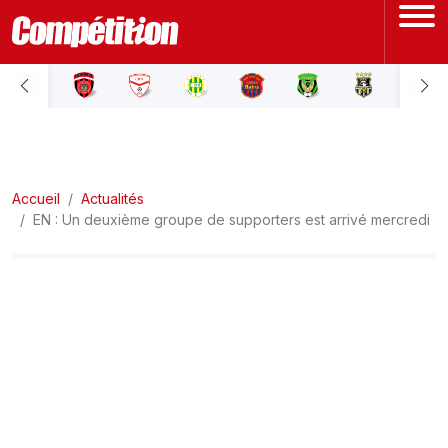
ACCUEIL
LIGUE 1
Accueil
LIGUE 2
Actualités
EN : Un deuxième groupe de supporters est arrivé mercredi
COUPE D'ALGÉRIE
ÉQUIPE NATIONALE
COUPE DU MONDE
Actualités
Interviews