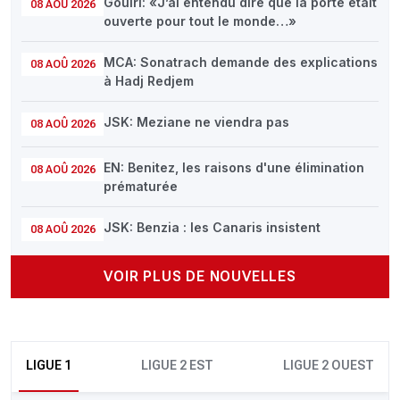
Gouiri: «J’ai entendu dire que la porte était
08 AOÛ 2026
ouverte pour tout le monde…»
MCA: Sonatrach demande des explications
08 AOÛ 2026
à Hadj Redjem
JSK: Meziane ne viendra pas
08 AOÛ 2026
EN: Benitez, les raisons d'une élimination
08 AOÛ 2026
prématurée
JSK: Benzia : les Canaris insistent
08 AOÛ 2026
VOIR PLUS DE NOUVELLES
LIGUE 1
LIGUE 2 EST
LIGUE 2 OUEST