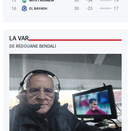
15
30
-34
19
MOSTAGANEM
16
30
-23
17
EL BAYADH
LA VAR
DE REDOUANE BENDALI