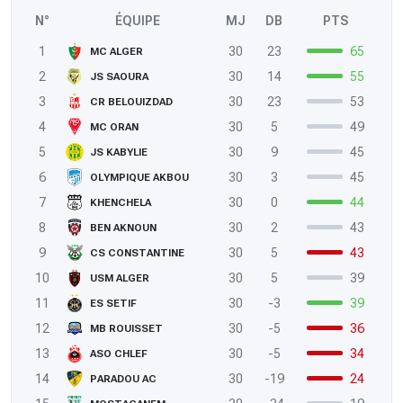
N°
ÉQUIPE
MJ
DB
PTS
1
30
23
65
MC ALGER
2
30
14
55
JS SAOURA
3
30
23
53
CR BELOUIZDAD
4
30
5
49
MC ORAN
5
30
9
45
JS KABYLIE
6
30
3
45
OLYMPIQUE AKBOU
7
30
0
44
KHENCHELA
8
30
2
43
BEN AKNOUN
9
30
5
43
CS CONSTANTINE
10
30
5
39
USM ALGER
11
30
-3
39
ES SETIF
12
30
-5
36
MB ROUISSET
13
30
-5
34
ASO CHLEF
14
30
-19
24
PARADOU AC