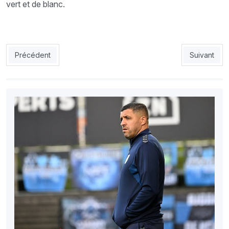
vert et de blanc.
Article précédent : MCA-Djallit : «Amoindris ou pas, on doit batt
Article suiv
Précédent
Suivant