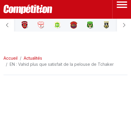
ACCUEIL
LIGUE 1
Accueil
LIGUE 2
Actualités
EN : Vahid plus que satisfait de la pelouse de Tchaker
COUPE D'ALGÉRIE
ÉQUIPE NATIONALE
COUPE DU MONDE
Actualités
Interviews