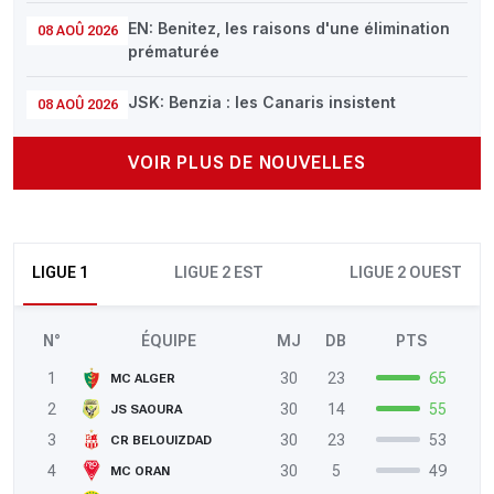
EN: Benitez, les raisons d'une élimination
08 AOÛ 2026
prématurée
JSK: Benzia : les Canaris insistent
08 AOÛ 2026
VOIR PLUS DE NOUVELLES
LIGUE 1
LIGUE 2 EST
LIGUE 2 OUEST
N°
ÉQUIPE
MJ
DB
PTS
1
30
23
65
MC ALGER
2
30
14
55
JS SAOURA
3
30
23
53
CR BELOUIZDAD
4
30
5
49
MC ORAN