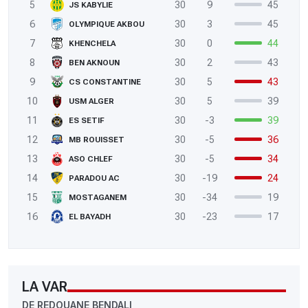
5
30
9
45
JS KABYLIE
6
30
3
45
OLYMPIQUE AKBOU
7
30
0
44
KHENCHELA
8
30
2
43
BEN AKNOUN
9
30
5
43
CS CONSTANTINE
10
30
5
39
USM ALGER
11
30
-3
39
ES SETIF
12
30
-5
36
MB ROUISSET
13
30
-5
34
ASO CHLEF
14
30
-19
24
PARADOU AC
15
30
-34
19
MOSTAGANEM
16
30
-23
17
EL BAYADH
LA VAR
DE REDOUANE BENDALI