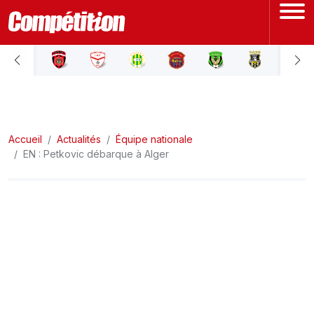
ACCUEIL
LIGUE 1
Accueil
LIGUE 2
Actualités
Équipe nationale
EN : Petkovic débarque à Alger
COUPE D'ALGÉRIE
ÉQUIPE NATIONALE
COUPE DU MONDE
Actualités
Interviews