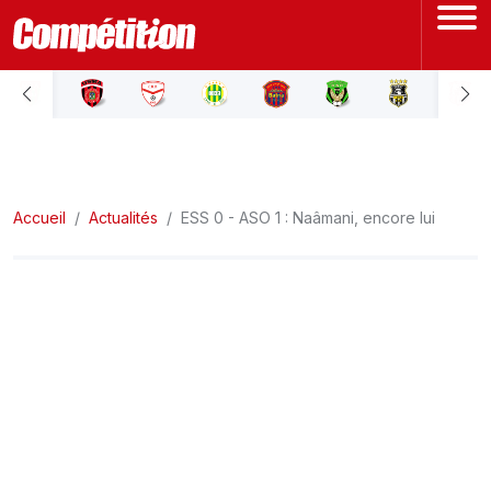
ACCUEIL
LIGUE 1
Accueil
LIGUE 2
Actualités
ESS 0 - ASO 1 : Naâmani, encore lui
COUPE D'ALGÉRIE
ÉQUIPE NATIONALE
COUPE DU MONDE
Actualités
Interviews