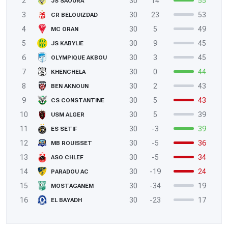
2
30
14
55
JS SAOURA
3
30
23
53
CR BELOUIZDAD
4
30
5
49
MC ORAN
5
30
9
45
JS KABYLIE
6
30
3
45
OLYMPIQUE AKBOU
7
30
0
44
KHENCHELA
8
30
2
43
BEN AKNOUN
9
30
5
43
CS CONSTANTINE
10
30
5
39
USM ALGER
11
30
-3
39
ES SETIF
12
30
-5
36
MB ROUISSET
13
30
-5
34
ASO CHLEF
14
30
-19
24
PARADOU AC
15
30
-34
19
MOSTAGANEM
16
30
-23
17
EL BAYADH