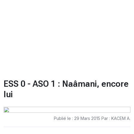
CHRONO
Vidéos
Fil d'actualités
La var
Version PDF
Politique de confidentialité
ESS 0 - ASO 1 : Naâmani, encore
lui
Publié le : 29 Mars 2015 Par : KACEM A.