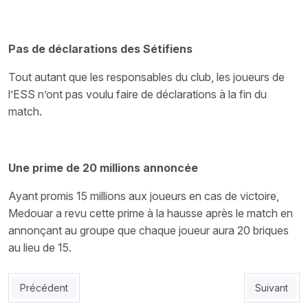
Pas de déclarations des Sétifiens
Tout autant que les responsables du club, les joueurs de
l’ESS n’ont pas voulu faire de déclarations à la fin du
match.
Une prime de 20 millions annoncée
Ayant promis 15 millions aux joueurs en cas de victoire,
Medouar a revu cette prime à la hausse
après le match en
annonçant au groupe que chaque joueur aura 20 briques
au lieu de 15.
Article précédent : MCO 0 - USMBA 0 : Sans attrait
Article suiv
Précédent
Suivant