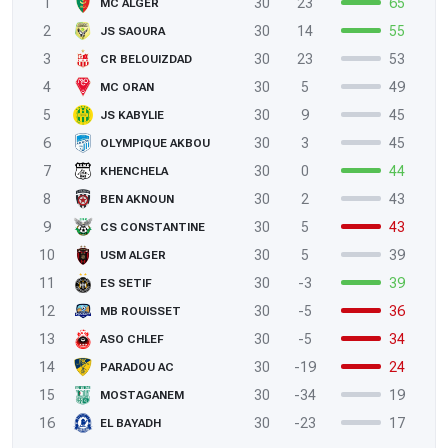
1
30
23
65
MC ALGER
2
30
14
55
JS SAOURA
3
30
23
53
CR BELOUIZDAD
4
30
5
49
MC ORAN
5
30
9
45
JS KABYLIE
6
30
3
45
OLYMPIQUE AKBOU
7
30
0
44
KHENCHELA
8
30
2
43
BEN AKNOUN
9
30
5
43
CS CONSTANTINE
10
30
5
39
USM ALGER
11
30
-3
39
ES SETIF
12
30
-5
36
MB ROUISSET
13
30
-5
34
ASO CHLEF
14
30
-19
24
PARADOU AC
15
30
-34
19
MOSTAGANEM
16
30
-23
17
EL BAYADH