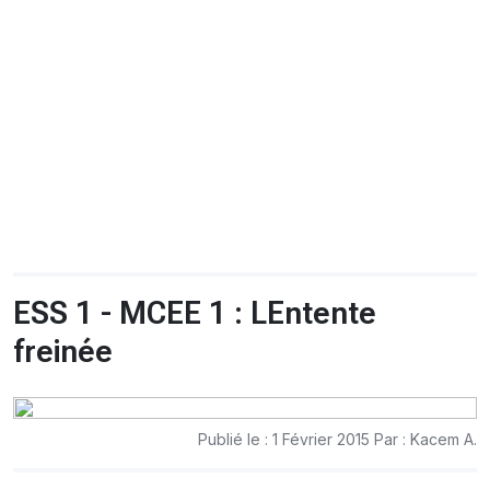
CHRONO
Vidéos
Fil d'actualités
La var
Version PDF
Politique de confidentialité
ESS 1 - MCEE 1 : LEntente
freinée
Publié le : 1 Février 2015 Par : Kacem A.