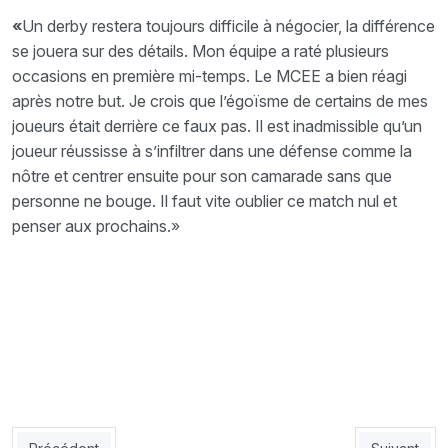
«
Un derby restera toujours difficile à négocier, la différence
se jouera sur des détails. Mon équipe a raté plusieurs
occasions en première mi-temps. Le MCEE a bien réagi
après notre but. Je crois que l’égoïsme de certains de mes
joueurs était derrière ce faux pas. Il est inadmissible qu’un
joueur réussisse à s’infiltrer dans une défense comme la
nôtre et centrer ensuite pour son camarade sans que
personne ne bouge. Il faut vite oublier ce match nul et
penser aux prochains.»
Article précédent : USMH 1  CSC 0 : Abid délivre Essefra
Article sui