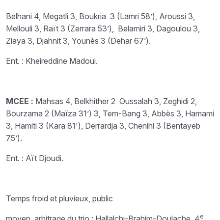
Belhani 4, Megatli 3, Boukria 3 (Lamri 58’), Aroussi 3,
Mellouli 3, Raït 3 (Zerrara 53’), Belamiri 3, Dagoulou 3,
Ziaya 3, Djahnit 3, Younès 3 (Dehar 67’).
Ent. : Kheireddine Madoui.
MCEE :
Mahsas 4, Belkhither 2 Oussalah 3, Zeghidi 2,
Bourzama 2 (Maïza 31’) 3, Tem-Bang 3, Abbès 3, Hamami
3, Hamiti 3 (Kara 81'), Derrardja 3, Chenihi 3 (Bentayeb
75’).
Ent. : Aït Djoudi.
Temps froid et pluvieux, public
e
moyen, arbitrage du trio : Hallalchi-Brahim-Doulache, 4