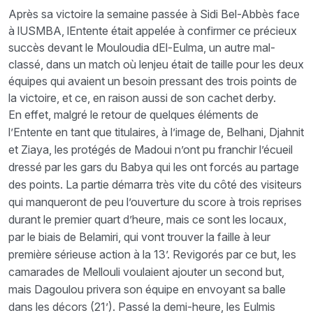
Après sa victoire la semaine passée à Sidi Bel-Abbès face
à lUSMBA, lEntente était appelée à confirmer ce précieux
succès devant le Mouloudia dEl-Eulma, un autre mal-
classé, dans un match où lenjeu était de taille pour les deux
équipes qui avaient un besoin pressant des trois points de
la victoire, et ce, en raison aussi de son cachet derby.
En effet, malgré le retour de quelques éléments de
l’Entente en tant que titulaires, à l’image de, Belhani, Djahnit
et Ziaya, les protégés de Madoui n’ont pu franchir l’écueil
dressé par les gars du Babya qui les ont forcés au partage
des points. La partie démarra très vite du côté des visiteurs
qui manqueront de peu l’ouverture du score à trois reprises
durant le premier quart d’heure, mais ce sont les locaux,
par le biais de Belamiri, qui vont trouver la faille à leur
première sérieuse action à la 13’. Revigorés par ce but, les
camarades de Mellouli voulaient ajouter un second but,
mais Dagoulou privera son équipe en envoyant sa balle
dans les décors (21’). Passé la demi-heure, les Eulmis