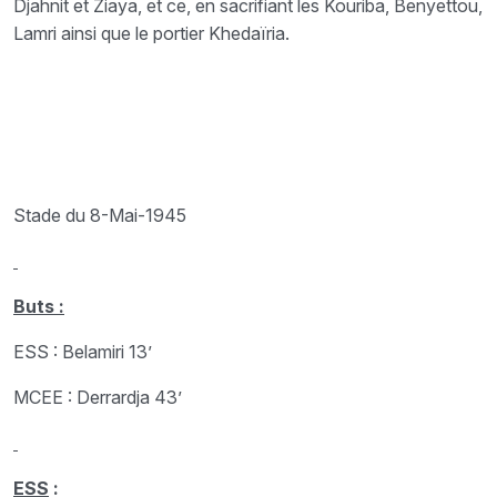
Djahnit et Ziaya, et ce, en sacrifiant les Kouriba, Benyettou,
Lamri ainsi que le portier Khedaïria.
Stade du 8-Mai-1945
Buts :
ESS : Belamiri 13’
MCEE : Derrardja 43’
ESS
: