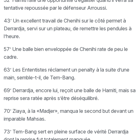
32’ Hamiti rate une opportunité d’égaliser quand il verra sa
tentative repoussée par le défenseur Arroussi.
43’ Un excellent travail de Chenihi sur le côté permet à
Derrardja, servi sur un plateau, de remettre les pendules à
l’heure.
57’ Une balle bien enveloppée de Chenihi rate de peu le
cadre.
63’ Les Ententistes réclament un penalty à la suite d’une
main, semble-t-il, de Tem-Bang.
69’ Derrardja, encore lui, reçoit une balle de Hamiti, mais sa
reprise sera ratée après s’être déséquilibré.
70’ Ziaya, à la «Madjer», manqua le second but devant un
imparable Mahsas.
73’ Tem-Bang sert en pleine surface de vérité Derrardja
dont la reprise fut totalement manquée.