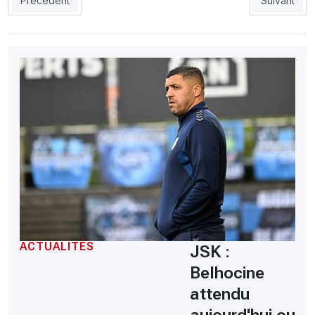
Précédent
Suivant
ACTUALITÉS
JSK :
Belhocine
attendu