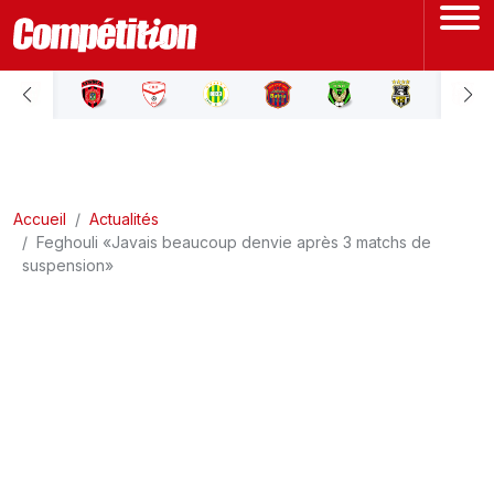
ACCUEIL
LIGUE 1
Accueil
LIGUE 2
Actualités
Feghouli «Javais beaucoup denvie après 3 matchs de
suspension»
COUPE D'ALGÉRIE
ÉQUIPE NATIONALE
COUPE DU MONDE
Actualités
Interviews