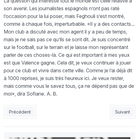
La question qui intéresse tout le monde est celle relative à
son avenir. Les journalistes espagnols n’ont pas raté
l’occasion pour la lui poser, mais Feghouli s’est montré,
comme à chaque fois, imperturbable. «Il y a des contacts...
Mon club a discuté avec mon agent il y a peu de temps,
mais je ne sais pas ce qu’ils se sont dit. Je suis concentré
sur le football, sur le terrain et je laisse mon représentant
parler de ces choses-là. Ce qui est important à mes yeux
est que Valence gagne. Cela dit, je veux continuer à jouer
pour ce club et vivre dans cette ville. Comme je l’ai déjà dit
à 1000 reprises, je suis très heureux ici. Je veux rester,
mais comme vous le savez tous, ça ne dépend pas que de
moi», dira Sofiane. A. B.
Article précédent : JSK : Un bon milieu de terrain et un attaqua
Article suiv
Précédent
Suivant