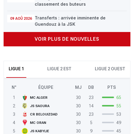
classement des buteurs
Transferts : arrivée imminente de
09 AOÛ 2026
Guendouz à la JSK
VOIR PLUS DE NOUVELLES
LIGUE 1
LIGUE 2 EST
LIGUE 2 OUEST
N°
ÉQUIPE
MJ
DB
PTS
1
30
23
65
MC ALGER
2
30
14
55
JS SAOURA
3
30
23
53
CR BELOUIZDAD
4
30
5
49
MC ORAN
5
30
9
45
JS KABYLIE