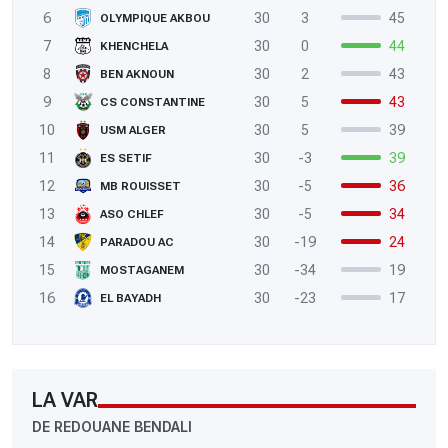
6
30
3
45
OLYMPIQUE AKBOU
7
30
0
44
KHENCHELA
8
30
2
43
BEN AKNOUN
9
30
5
43
CS CONSTANTINE
10
30
5
39
USM ALGER
11
30
-3
39
ES SETIF
12
30
-5
36
MB ROUISSET
13
30
-5
34
ASO CHLEF
14
30
-19
24
PARADOU AC
15
30
-34
19
MOSTAGANEM
16
30
-23
17
EL BAYADH
LA VAR
DE REDOUANE BENDALI