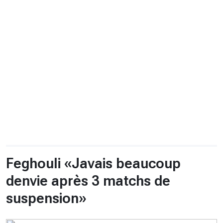
CHRONO
Vidéos
Fil d'actualités
La var
Version PDF
Politique de confidentialité
Feghouli «Javais beaucoup
denvie après 3 matchs de
suspension»