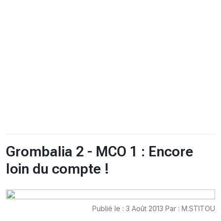
CHRONO
Vidéos
Fil d'actualités
La var
Version PDF
Politique de confidentialité
Grombalia 2 - MCO 1 : Encore
loin du compte !
Publié le : 3 Août 2013 Par : M.STITOU