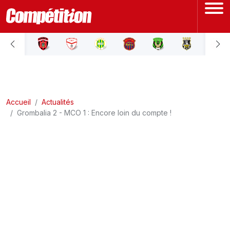
ACCUEIL
LIGUE 1
Accueil
LIGUE 2
Actualités
Grombalia 2 - MCO 1 : Encore loin du compte !
COUPE D'ALGÉRIE
ÉQUIPE NATIONALE
COUPE DU MONDE
Actualités
Interviews