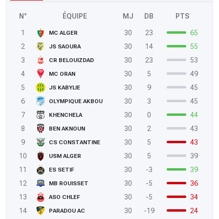
N°
ÉQUIPE
MJ
DB
PTS
1
30
23
65
MC ALGER
2
30
14
55
JS SAOURA
3
30
23
53
CR BELOUIZDAD
4
30
5
49
MC ORAN
5
30
9
45
JS KABYLIE
6
30
3
45
OLYMPIQUE AKBOU
7
30
0
44
KHENCHELA
8
30
2
43
BEN AKNOUN
9
30
5
43
CS CONSTANTINE
10
30
5
39
USM ALGER
11
30
-3
39
ES SETIF
12
30
-5
36
MB ROUISSET
13
30
-5
34
ASO CHLEF
14
30
-19
24
PARADOU AC