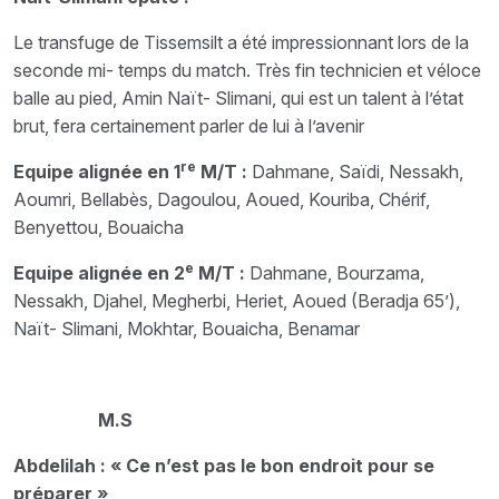
Le transfuge de Tissemsilt a été impressionnant lors de la
seconde mi- temps du match. Très fin technicien et véloce
balle au pied, Amin Naït- Slimani, qui est un talent à l’état
brut, fera certainement parler de lui à l’avenir
re
Equipe alignée en 1
M/T :
Dahmane, Saïdi, Nessakh,
Aoumri, Bellabès, Dagoulou, Aoued, Kouriba, Chérif,
Benyettou, Bouaicha
e
Equipe alignée en 2
M/T :
Dahmane, Bourzama,
Nessakh, Djahel, Megherbi, Heriet, Aoued (Beradja 65’),
Naït- Slimani, Mokhtar, Bouaicha, Benamar
M.S
Abdelilah : « Ce n’est pas le bon endroit pour se
préparer »