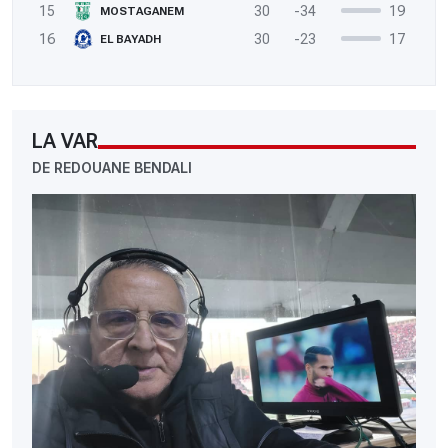
15
30
-34
19
MOSTAGANEM
16
30
-23
17
EL BAYADH
LA VAR
DE REDOUANE BENDALI