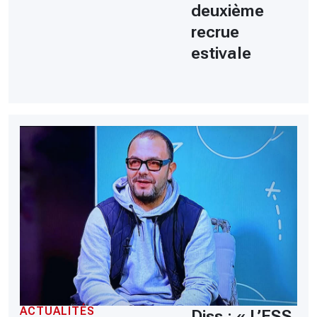
deuxième
recrue
estivale
ACTUALITÉS
Diss : « L’ESS