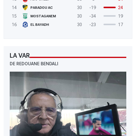
14
30
-19
24
PARADOU AC
15
30
-34
19
MOSTAGANEM
16
30
-23
17
EL BAYADH
LA VAR
DE REDOUANE BENDALI