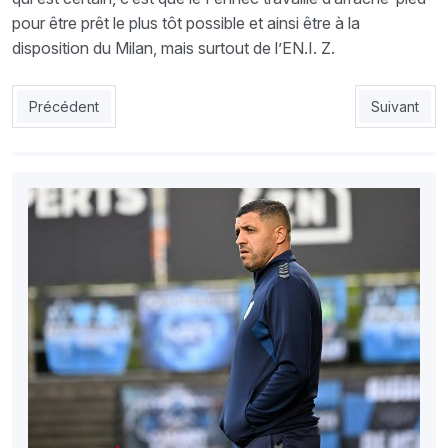
pour être prêt le plus tôt possible et ainsi être à la
disposition du Milan, mais surtout de l’EN.I. Z.
Article précédent : Vahid songe à Ghoulamw «Il peut jouer à ga
Article sui
Précédent
Suivant