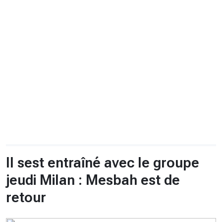
CHRONO
Vidéos
Fil d'actualités
La var
Version PDF
Politique de confidentialité
Il sest entraîné avec le groupe
jeudi Milan : Mesbah est de
retour