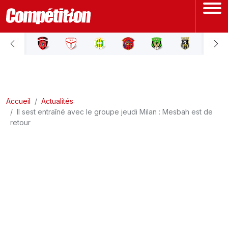
ACCUEIL
LIGUE 1
Accueil
LIGUE 2
Actualités
Il sest entraîné avec le groupe jeudi Milan : Mesbah est de
retour
COUPE D'ALGÉRIE
ÉQUIPE NATIONALE
COUPE DU MONDE
Actualités
Interviews