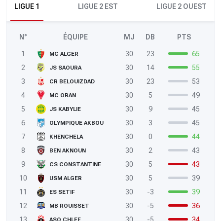
LIGUE 1
LIGUE 2 EST
LIGUE 2 OUEST
N°
ÉQUIPE
MJ
DB
PTS
1
30
23
65
MC ALGER
2
30
14
55
JS SAOURA
3
30
23
53
CR BELOUIZDAD
4
30
5
49
MC ORAN
5
30
9
45
JS KABYLIE
6
30
3
45
OLYMPIQUE AKBOU
7
30
0
44
KHENCHELA
8
30
2
43
BEN AKNOUN
9
30
5
43
CS CONSTANTINE
10
30
5
39
USM ALGER
11
30
-3
39
ES SETIF
12
30
-5
36
MB ROUISSET
13
30
-5
34
ASO CHLEF