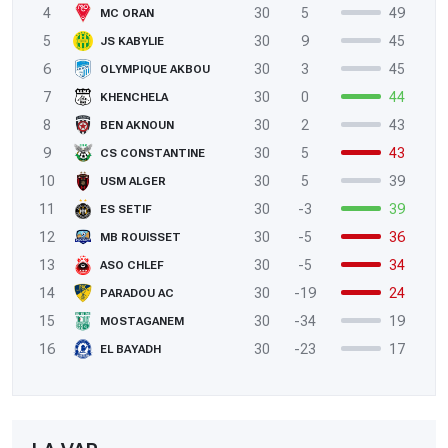
4
30
5
49
MC ORAN
5
30
9
45
JS KABYLIE
6
30
3
45
OLYMPIQUE AKBOU
7
30
0
44
KHENCHELA
8
30
2
43
BEN AKNOUN
9
30
5
43
CS CONSTANTINE
10
30
5
39
USM ALGER
11
30
-3
39
ES SETIF
12
30
-5
36
MB ROUISSET
13
30
-5
34
ASO CHLEF
14
30
-19
24
PARADOU AC
15
30
-34
19
MOSTAGANEM
16
30
-23
17
EL BAYADH