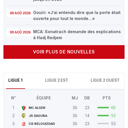
Gouiri: «J’ai entendu dire que la porte était
08 AOÛ 2026
ouverte pour tout le monde…»
MCA: Sonatrach demande des explications
08 AOÛ 2026
à Hadj Redjem
VOIR PLUS DE NOUVELLES
LIGUE 1
LIGUE 2 EST
LIGUE 2 OUEST
N°
ÉQUIPE
MJ
DB
PTS
1
30
23
65
MC ALGER
2
30
14
55
JS SAOURA
3
30
23
53
CR BELOUIZDAD