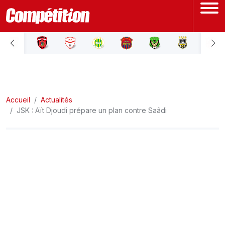
ACCUEIL
LIGUE 1
Accueil
LIGUE 2
Actualités
JSK : Aït Djoudi prépare un plan contre Saâdi
COUPE D'ALGÉRIE
ÉQUIPE NATIONALE
COUPE DU MONDE
Actualités
Interviews