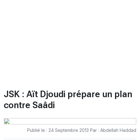
CHRONO
Vidéos
Fil d'actualités
La var
Version PDF
Politique de confidentialité
JSK : Aït Djoudi prépare un plan
contre Saâdi
Publié le : 24 Septembre 2013 Par : Abdellah Haddad