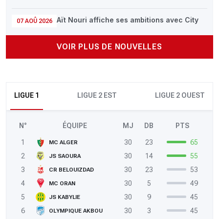
Aït Nouri affiche ses ambitions avec City
07 AOÛ 2026
VOIR PLUS DE NOUVELLES
LIGUE 1
LIGUE 2 EST
LIGUE 2 OUEST
N°
ÉQUIPE
MJ
DB
PTS
1
30
23
65
MC ALGER
2
30
14
55
JS SAOURA
3
30
23
53
CR BELOUIZDAD
4
30
5
49
MC ORAN
5
30
9
45
JS KABYLIE
6
30
3
45
OLYMPIQUE AKBOU