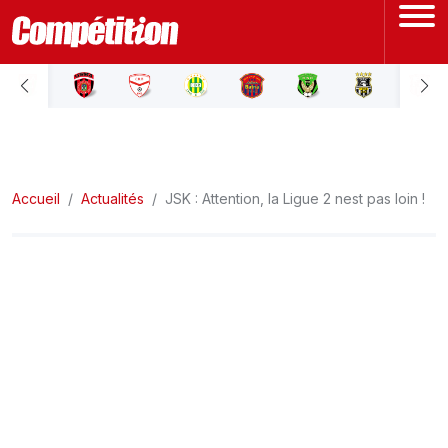
ACCUEIL
LIGUE 1
Accueil
LIGUE 2
Actualités
JSK : Attention, la Ligue 2 nest pas loin !
COUPE D'ALGÉRIE
ÉQUIPE NATIONALE
COUPE DU MONDE
Actualités
Interviews