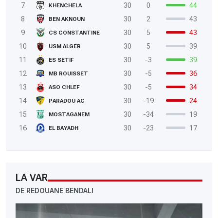
7
30
0
44
KHENCHELA
8
30
2
43
BEN AKNOUN
9
30
5
43
CS CONSTANTINE
10
30
5
39
USM ALGER
11
30
-3
39
ES SETIF
12
30
-5
36
MB ROUISSET
13
30
-5
34
ASO CHLEF
14
30
-19
24
PARADOU AC
15
30
-34
19
MOSTAGANEM
16
30
-23
17
EL BAYADH
LA VAR
DE REDOUANE BENDALI