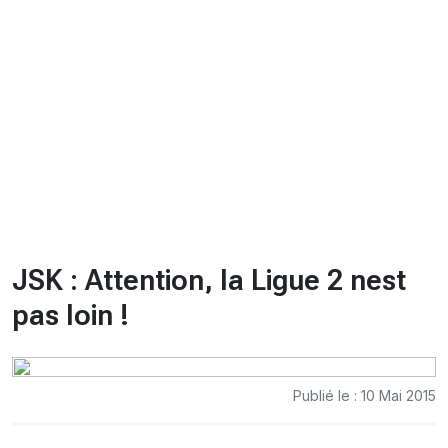
CHRONO
Vidéos
Fil d'actualités
La var
Version PDF
Politique de confidentialité
JSK : Attention, la Ligue 2 nest
pas loin !
Publié le : 10 Mai 2015