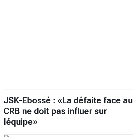
CHRONO
Vidéos
Fil d'actualités
La var
Version PDF
Politique de confidentialité
JSK-Ebossé : «La défaite face au
CRB ne doit pas influer sur
léquipe»