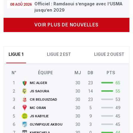
Officiel : Ramdaoui s’engage avec l’USMA
08 AOÛ 2026
jusqu’en 2029
VOIR PLUS DE NOUVELLES
LIGUE 1
LIGUE 2 EST
LIGUE 2 OUEST
N°
ÉQUIPE
MJ
DB
PTS
1
30
23
65
MC ALGER
2
30
14
55
JS SAOURA
3
30
23
53
CR BELOUIZDAD
4
30
5
49
MC ORAN
5
30
9
45
JS KABYLIE
6
30
3
45
OLYMPIQUE AKBOU
7
30
0
44
KHENCHELA