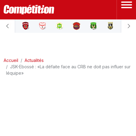
ACCUEIL
LIGUE 1
Accueil
LIGUE 2
Actualités
JSK-Ebossé : «La défaite face au CRB ne doit pas influer sur
léquipe»
COUPE D'ALGÉRIE
ÉQUIPE NATIONALE
COUPE DU MONDE
Actualités
Interviews