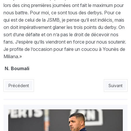
lors des cinq premières journées ont fait le maximum pour
nous battre. Pour moi, ce sont tous des derbys. Pour ce
qui est de celui de la JSMB, je pense qu’il est indécis, mais
on doit impérativement glaner les trois points du derby. On
sort d’une défaite et on n’a pas le droit de décevoir nos
fans. J’espère qu’ils viendront en force pour nous soutenir.
Je profite de l’occasion pour faire un coucou à Younès de
Miliana.»
N. Boumali
Article précédent : CM 2014:Burkina Faso - Algérie le samedi 
Article suiv
Précédent
Suivant