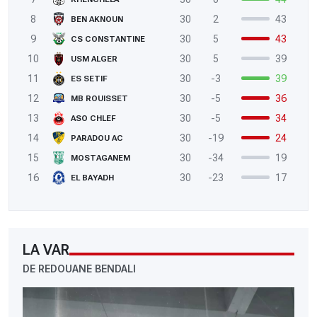
8
30
2
43
BEN AKNOUN
9
30
5
43
CS CONSTANTINE
10
30
5
39
USM ALGER
11
30
-3
39
ES SETIF
12
30
-5
36
MB ROUISSET
13
30
-5
34
ASO CHLEF
14
30
-19
24
PARADOU AC
15
30
-34
19
MOSTAGANEM
16
30
-23
17
EL BAYADH
LA VAR
DE REDOUANE BENDALI