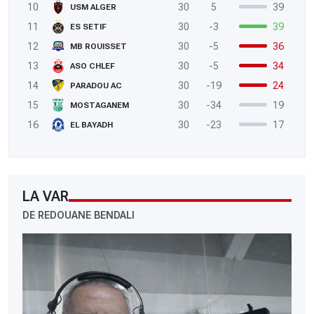
10
30
5
39
USM ALGER
11
30
-3
39
ES SETIF
12
30
-5
36
MB ROUISSET
13
30
-5
34
ASO CHLEF
14
30
-19
24
PARADOU AC
15
30
-34
19
MOSTAGANEM
16
30
-23
17
EL BAYADH
LA VAR
DE REDOUANE BENDALI