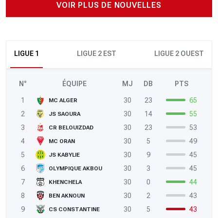
VOIR PLUS DE NOUVELLES
LIGUE 1
LIGUE 2 EST
LIGUE 2 OUEST
N°
ÉQUIPE
MJ
DB
PTS
1
30
23
65
MC ALGER
2
30
14
55
JS SAOURA
3
30
23
53
CR BELOUIZDAD
4
30
5
49
MC ORAN
5
30
9
45
JS KABYLIE
6
30
3
45
OLYMPIQUE AKBOU
7
30
0
44
KHENCHELA
8
30
2
43
BEN AKNOUN
9
30
5
43
CS CONSTANTINE