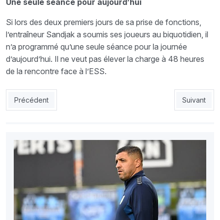
Une seule séance pour aujourd’hui
Si lors des deux premiers jours de sa prise de fonctions,
l’entraîneur Sandjak a soumis ses joueurs au biquotidien, il
n’a programmé qu’une seule séance pour la journée
d’aujourd’hui. Il ne veut pas élever la charge à 48 heures
de la rencontre face à l’ESS.
Article précédent : EN : Mostefa et Medjani défient Ghoulam
Article suiv
Précédent
Suivant