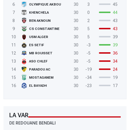
6
30
3
45
OLYMPIQUE AKBOU
7
30
0
44
KHENCHELA
8
30
2
43
BEN AKNOUN
9
30
5
43
CS CONSTANTINE
10
30
5
39
USM ALGER
11
30
-3
39
ES SETIF
12
30
-5
36
MB ROUISSET
13
30
-5
34
ASO CHLEF
14
30
-19
24
PARADOU AC
15
30
-34
19
MOSTAGANEM
16
30
-23
17
EL BAYADH
LA VAR
DE REDOUANE BENDALI