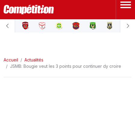
ACCUEIL
LIGUE 1
Accueil
LIGUE 2
Actualités
JSMB: Bougie veut les 3 points pour continuer dy croire
COUPE D'ALGÉRIE
ÉQUIPE NATIONALE
COUPE DU MONDE
Actualités
Interviews