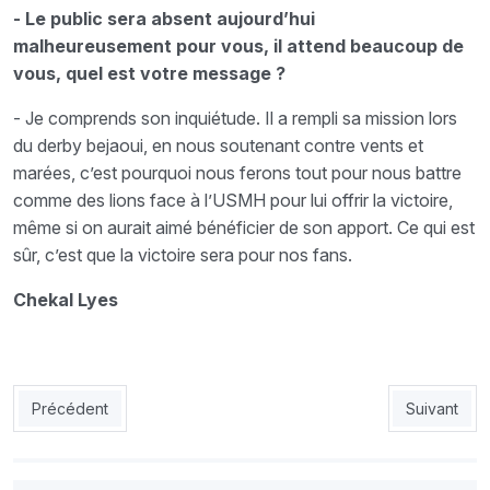
- Le public sera absent aujourd’hui
malheureusement pour vous, il attend beaucoup de
vous, quel est votre message ?
- Je comprends son inquiétude. Il a rempli sa mission lors
du derby bejaoui, en nous soutenant contre vents et
marées, c’est pourquoi nous ferons tout pour nous battre
comme des lions face à l’USMH pour lui offrir la victoire,
même si on aurait aimé bénéficier de son apport. Ce qui est
sûr, c’est que la victoire sera pour nos fans.
Chekal Lyes
Article précédent : RCA: Boukatouh : «Avec moi, Belkheir, na p
Article suiv
Précédent
Suivant