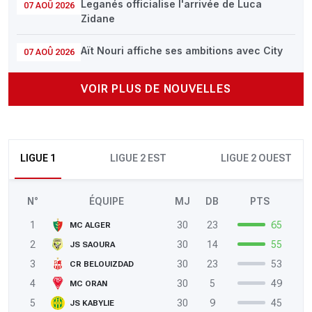
Leganés officialise l'arrivée de Luca
07 AOÛ 2026
Zidane
Aït Nouri affiche ses ambitions avec City
07 AOÛ 2026
VOIR PLUS DE NOUVELLES
LIGUE 1
LIGUE 2 EST
LIGUE 2 OUEST
N°
ÉQUIPE
MJ
DB
PTS
1
30
23
65
MC ALGER
2
30
14
55
JS SAOURA
3
30
23
53
CR BELOUIZDAD
4
30
5
49
MC ORAN
5
30
9
45
JS KABYLIE