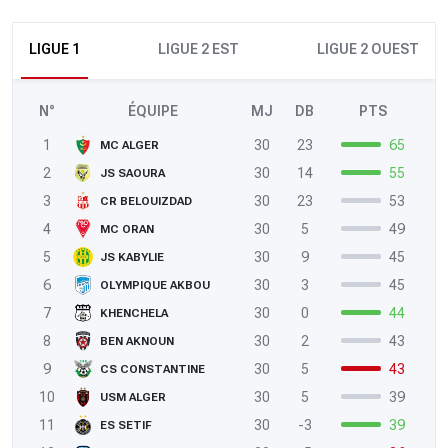
LIGUE 1
LIGUE 2 EST
LIGUE 2 OUEST
N°
ÉQUIPE
MJ
DB
PTS
1
30
23
65
MC ALGER
2
30
14
55
JS SAOURA
3
30
23
53
CR BELOUIZDAD
4
30
5
49
MC ORAN
5
30
9
45
JS KABYLIE
6
30
3
45
OLYMPIQUE AKBOU
7
30
0
44
KHENCHELA
8
30
2
43
BEN AKNOUN
9
30
5
43
CS CONSTANTINE
10
30
5
39
USM ALGER
11
30
-3
39
ES SETIF