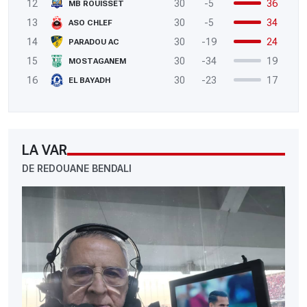
12
30
-5
36
MB ROUISSET
13
30
-5
34
ASO CHLEF
14
30
-19
24
PARADOU AC
15
30
-34
19
MOSTAGANEM
16
30
-23
17
EL BAYADH
LA VAR
DE REDOUANE BENDALI