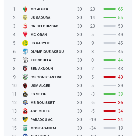
1
30
23
65
MC ALGER
2
30
14
55
JS SAOURA
3
30
23
53
CR BELOUIZDAD
4
30
5
49
MC ORAN
5
30
9
45
JS KABYLIE
6
30
3
45
OLYMPIQUE AKBOU
7
30
0
44
KHENCHELA
8
30
2
43
BEN AKNOUN
9
30
5
43
CS CONSTANTINE
10
30
5
39
USM ALGER
11
30
-3
39
ES SETIF
12
30
-5
36
MB ROUISSET
13
30
-5
34
ASO CHLEF
14
30
-19
24
PARADOU AC
15
30
-34
19
MOSTAGANEM