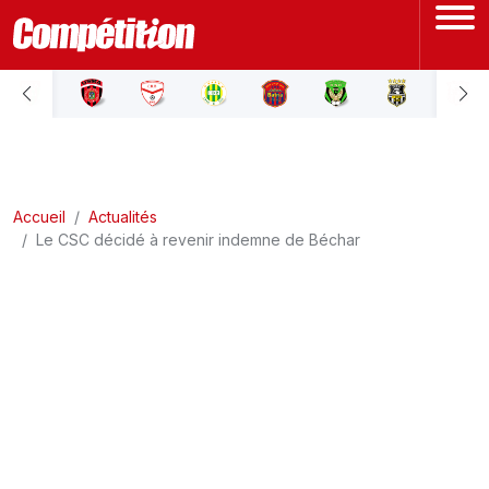
ACCUEIL
LIGUE 1
Accueil
LIGUE 2
Actualités
Le CSC décidé à revenir indemne de Béchar
COUPE D'ALGÉRIE
ÉQUIPE NATIONALE
COUPE DU MONDE
Actualités
Interviews