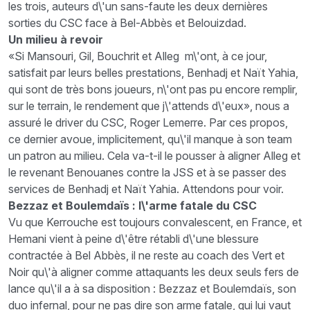
les trois, auteurs d\'un sans-faute les deux dernières
sorties du CSC face à Bel-Abbès et Belouizdad.
Un milieu à revoir
«Si Mansouri, Gil, Bouchrit et Alleg m\'ont, à ce jour,
satisfait par leurs belles prestations, Benhadj et Naït Yahia,
qui sont de très bons joueurs, n\'ont pas pu encore remplir,
sur le terrain, le rendement que j\'attends d\'eux», nous a
assuré le driver du CSC, Roger Lemerre. Par ces propos,
ce dernier avoue, implicitement, qu\'il manque à son team
un patron au milieu. Cela va-t-il le pousser à aligner Alleg et
le revenant Benouanes contre la JSS et à se passer des
services de Benhadj et Naït Yahia. Attendons pour voir.
Bezzaz et Boulemdaïs : l\'arme fatale du CSC
Vu que Kerrouche est toujours convalescent, en France, et
Hemani vient à peine d\'être rétabli d\'une blessure
contractée à Bel Abbès, il ne reste au coach des Vert et
Noir qu\'à aligner comme attaquants les deux seuls fers de
lance qu\'il a à sa disposition : Bezzaz et Boulemdaïs, son
duo infernal, pour ne pas dire son arme fatale, qui lui vaut