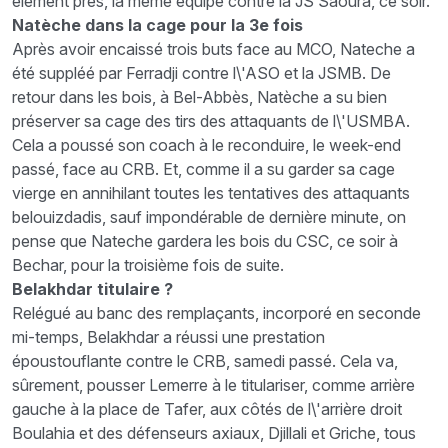
élément près, la même équipe contre la JS Saoura, ce soir.
Natèche dans la cage pour la 3e fois
Après avoir encaissé trois buts face au MCO, Nateche a
été suppléé par Ferradji contre l\'ASO et la JSMB. De
retour dans les bois, à Bel-Abbès, Natèche a su bien
préserver sa cage des tirs des attaquants de l\'USMBA.
Cela a poussé son coach à le reconduire, le week-end
passé, face au CRB. Et, comme il a su garder sa cage
vierge en annihilant toutes les tentatives des attaquants
belouizdadis, sauf impondérable de dernière minute, on
pense que Nateche gardera les bois du CSC, ce soir à
Bechar, pour la troisième fois de suite.
Belakhdar titulaire ?
Relégué au banc des remplaçants, incorporé en seconde
mi-temps, Belakhdar a réussi une prestation
époustouflante contre le CRB, samedi passé. Cela va,
sûrement, pousser Lemerre à le titulariser, comme arrière
gauche à la place de Tafer, aux côtés de l\'arrière droit
Boulahia et des défenseurs axiaux, Djillali et Griche, tous