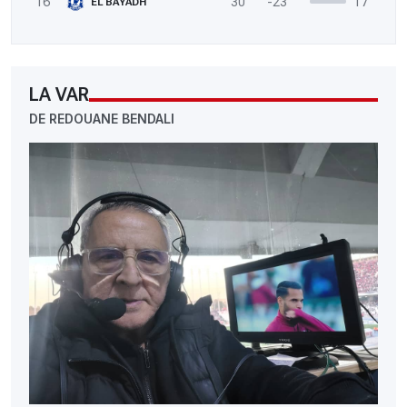
16
30
-23
17
EL BAYADH
LA VAR
DE REDOUANE BENDALI