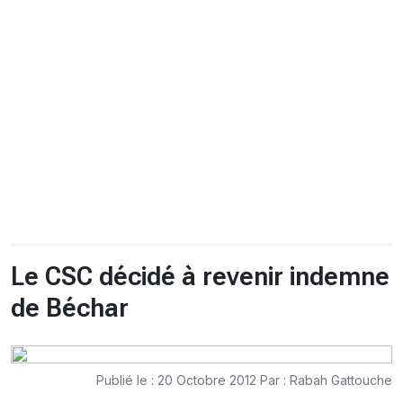
CHRONO
Vidéos
Fil d'actualités
La var
Version PDF
Politique de confidentialité
Le CSC décidé à revenir indemne
de Béchar
Publié le : 20 Octobre 2012 Par : Rabah Gattouche