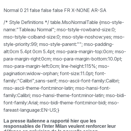
Normal 0 21 false false false FR X-NONE AR-SA
/* Style Definitions */ table.MsoNormalTable {mso-style-
name:"Tableau Normal"; mso-tstyle-rowband-size:0;
mso-tstyle-colband-size:0; mso-style-noshow:yes; mso-
style-priority:99; mso-style-parent:""; mso-padding-
alt:0cm 5.4pt 0cm 5.4pt; mso-para-margin-top:0cm; mso-
para-margin-right:0cm; mso-para-margin-bottom:10.0pt;
mso-para-margin-left:0cm; line-height:115%; mso-
pagination:widow-orphan; font-size:11.0pt; font-
family:"Calibri",sans-serif; mso-ascii-font-family:Calibri;
mso-ascii-theme-font:minor-latin; mso-hansi-font-
family:Calibri; mso-hansi-theme-font:minor-latin; mso-bidi-
font-family:Arial; mso-bidi-theme-font:minor-bidi; mso-
fareast-language:EN-US;}
La presse italienne a rapporté hier que les
responsables de l’Inter Milan veulent renforcer leur