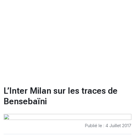
CHRONO
Vidéos
Fil d'actualités
La var
Version PDF
Politique de confidentialité
L’Inter Milan sur les traces de
Bensebaïni
Publié le : 4 Juillet 2017