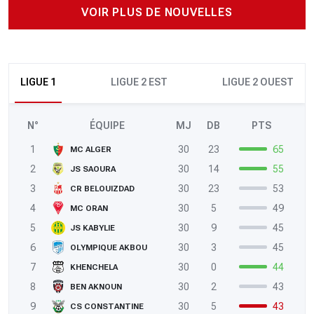
VOIR PLUS DE NOUVELLES
LIGUE 1
LIGUE 2 EST
LIGUE 2 OUEST
N°
ÉQUIPE
MJ
DB
PTS
1
30
23
65
MC ALGER
2
30
14
55
JS SAOURA
3
30
23
53
CR BELOUIZDAD
4
30
5
49
MC ORAN
5
30
9
45
JS KABYLIE
6
30
3
45
OLYMPIQUE AKBOU
7
30
0
44
KHENCHELA
8
30
2
43
BEN AKNOUN
9
30
5
43
CS CONSTANTINE