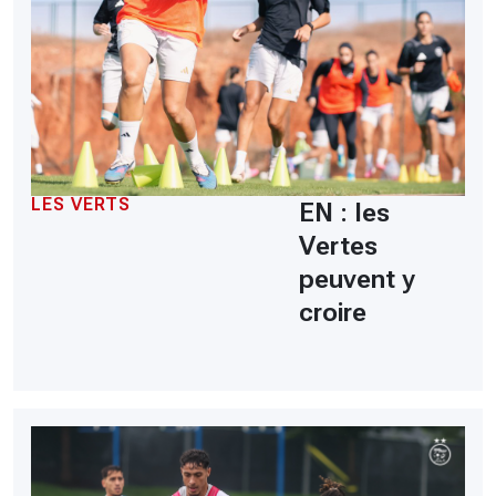
LES VERTS
EN : les
Vertes
peuvent y
croire