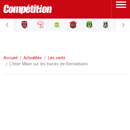
ACCUEIL
LIGUE 1
Accueil
LIGUE 2
Actualités
Les verts
L’Inter Milan sur les traces de Bensebaïni
COUPE D'ALGÉRIE
ÉQUIPE NATIONALE
COUPE DU MONDE
Actualités
Interviews