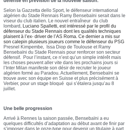
défense en prévision de la nouvelle saison.
Selon la Gazzetta dello Sport, le défenseur international
algérien du Stade Rennais Ramy Bensebaïni serait dans le
viseur du club italien. Le nouvel entraîneur
du club
lombard,
Luciano Spalletti, est intéressé par le profil du
défenseur du Stade Rennais dont les qualités techniques
plaisent à l’ex- driver de l’AS Roma. Ce dernier a mis sur
son calepin plusieurs joueurs comme le défenseur du PSG
Presnel Kimpembe,
Issa Diop de Toulouse et Ramy
Bensebaïni du Stade Rennais pour renforcer son secteur
défensif.
Pour l’instant, ce n’est qu’un simple intérêt mais
les choses peuvent aller vite dans les prochains jours si
l’Inter Milan manifeste son désir de recruter le joueur
algérien formé au Paradou. Actuellement, Bensebaïni se
trouve avec son équipe en Suisse et plus précisément à
Verbier, pour un stage bloqué
qui s’étalera jusqu’au 8
juillet.
Une belle progression
Arrivé à Rennes la saison passée, Bensebaïni a eu
quelques difficultés d’adaptation au début avant de finir par
s’imposer dans le onze-type pour devenir un titulaire à part