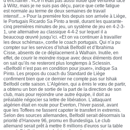
d’enchaîner : «Ce n’était pas aussi fluide que vendredi face
à Wiltz, mais je ne suis pas déçu, parce que cette fatigue
est normale au terme de deux semaines de travail
intensif…» Pour la première fois depuis son arrivée à Liège,
le Portugais Ricardo Sa Pinto a testé, durant les quarante-
cinq premières minutes de jeu, un système de jeu en 4-2-3-
1, une alternative au classique 4-4-2 sur lequel il a
beaucoup œuvré jusqu’ici. «Et on va continuer à travailler
les deux schémas», confie le coach portugais. Qui n’a pu
compter sur les services d’Ishak Belfodil et d’Ibrahima
Cisse, absents de ce déplacement à Walhain. Inutile, en
effet, de courir le moindre risque avec deux éléments dont
on sait qu’ils ne resteront plus longtemps à Sclessin.
«Belfodil n’est pas en condition pour jouer», indique Sa
Pinto. Les propos du coach du Standard de Liège
confirment bien que ce dernier ne compte pas sur Ishak
Belfodil cette saison. L’Algérien, qui a émis le vœu de partir,
a obtenu un bon de sortie de la part de la direction de son
club, mais pour rejoindre une autre équipe, il doit au
préalable négocier sa lettre de libération. L'attaquant
algérien était en route pour Everton, l’hiver passé, avant
que les Toffees ne fassent capoter le transfert in extremis.
Selon des sources allemandes, Belfodil serait désormais la
priorité d'Hanovre 96, promu en Bundesliga. Le club
allemand serait prêt à mettre 8 millions d'euros sur la table