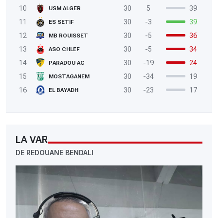
10
30
5
39
USM ALGER
11
30
-3
39
ES SETIF
12
30
-5
36
MB ROUISSET
13
30
-5
34
ASO CHLEF
14
30
-19
24
PARADOU AC
15
30
-34
19
MOSTAGANEM
16
30
-23
17
EL BAYADH
LA VAR
DE REDOUANE BENDALI