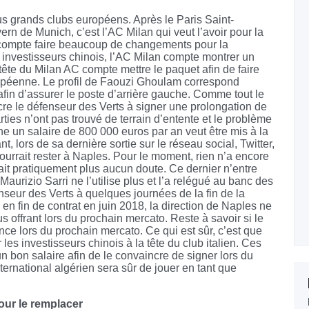
lus grands clubs européens. Après le Paris Saint-
rn de Munich, c’est l’AC Milan qui veut l’avoir pour la
 compte faire beaucoup de changements pour la
investisseurs chinois, l’AC Milan compte montrer un
tête du Milan AC compte mettre le paquet afin de faire
uropéenne. Le profil de Faouzi Ghoulam correspond
 afin d’assurer le poste d’arrière gauche. Comme tout le
cre le défenseur des Verts à signer une prolongation de
rties n’ont pas trouvé de terrain d’entente et le problème
he un salaire de 800 000 euros par an veut être mis à la
, lors de sa dernière sortie sur le réseau social, Twitter,
l pourrait rester à Naples. Pour le moment, rien n’a encore
ait pratiquement plus aucun doute. Ce dernier n’entre
Maurizio Sarri ne l’utilise plus et l’a relégué au banc des
enseur des Verts à quelques journées de la fin de la
n fin de contrat en juin 2018, la direction de Naples ne
s offrant lors du prochain mercato. Reste à savoir si le
nce lors du prochain mercato. Ce qui est sûr, c’est que
les investisseurs chinois à la tête du club italien. Ces
 bon salaire afin de le convaincre de signer lors du
ternational algérien sera sûr de jouer en tant que
our le remplacer