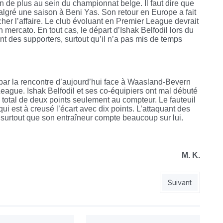
on de plus au sein du championnat belge. Il faut dire que
malgré une saison à Beni Yas. Son retour en Europe a fait
her l’affaire. Le club évoluant en Premier League devrait
mercato. En tout cas, le départ d’Ishak Belfodil lors du
 des supporters, surtout qu’il n’a pas mis de temps
 par la rencontre d’aujourd’hui face à Waasland-Bevern
eague. Ishak Belfodil et ses co-équipiers ont mal débuté
n total de deux points seulement au compteur. Le fauteuil
qui est à creusé l’écart avec dix points. L’attaquant des
i surtout que son entraîneur compte beaucoup sur lui.
M. K.
?
Article suivant : 
Suivant