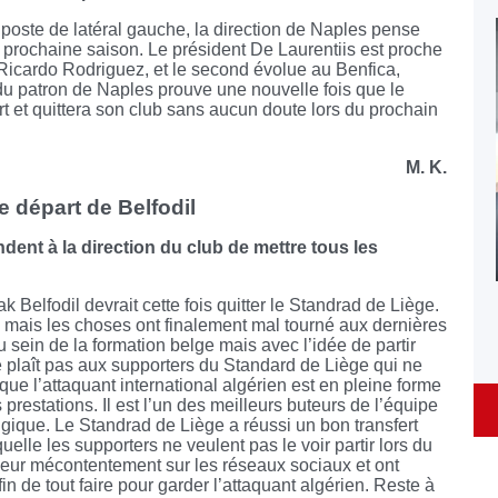
 poste de latéral gauche, la direction de Naples pense
prochaine saison. Le président De Laurentiis est proche
Ricardo Rodriguez, et le second évolue au Benfica,
u patron de Naples prouve une nouvelle fois que le
rt et quittera son club sans aucun doute lors du prochain
M. K.
 départ de Belfodil
nt à la direction du club de mettre tous les
 Belfodil devrait cette fois quitter le Standrad de Liège.
n, mais les choses ont finalement mal tourné aux dernières
u sein de la formation belge mais avec l’idée de partir
ne plaît pas aux supporters du Standard de Liège qui ne
re que l’attaquant international algérien est en pleine forme
 prestations. Il est l’un des meilleurs buteurs de l’équipe
gique. Le Standrad de Liège a réussi un bon transfert
uelle les supporters ne veulent pas le voir partir lors du
 leur mécontentement sur les réseaux sociaux et ont
n de tout faire pour garder l’attaquant algérien. Reste à