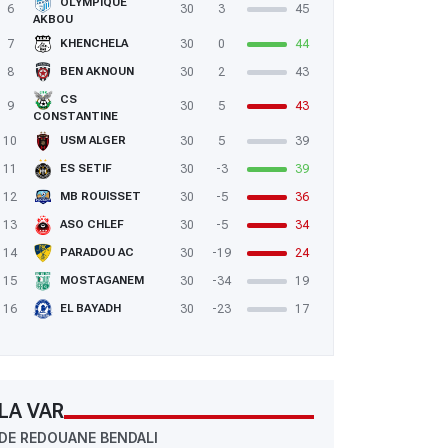
OLYMPIQUE
6
30
3
45
AKBOU
7
30
0
44
KHENCHELA
8
30
2
43
BEN AKNOUN
CS
9
30
5
43
CONSTANTINE
10
30
5
39
USM ALGER
11
30
-3
39
ES SETIF
12
30
-5
36
MB ROUISSET
13
30
-5
34
ASO CHLEF
14
30
-19
24
PARADOU AC
15
30
-34
19
MOSTAGANEM
16
30
-23
17
EL BAYADH
LA VAR
DE REDOUANE BENDALI