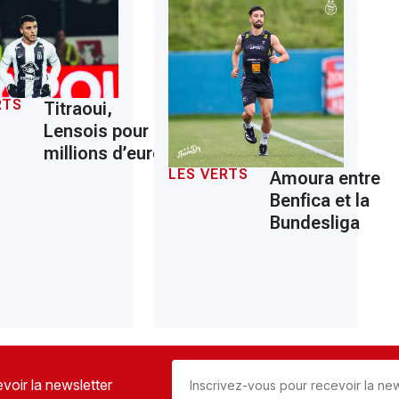
RTS
Titraoui,
Lensois pour 8
millions d’euros
LES VERTS
Amoura entre
Benfica et la
Bundesliga
voir la newsletter