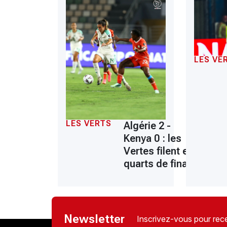
LES VE
LES VERTS
Algérie 2 -
Kenya 0 : les
Vertes filent en
quarts de finale
Newsletter
Inscrivez-vous pour rece