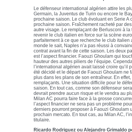
Le défenseur international algérien attire les p
Germain, la Juventus de Turin ou encore le Baye
prochaine saison. Le club évoluant en Serie A
prochaine saison. Fraîchement racheté par des 
autre visage. Le remplaçant de Berlusconi à la 
revenir le club italien en force sur la scène e
parfaitement à ce que recherche le club italien
monde le sait, Naples n’a pas réussi à convain
contrat avant la fin de cette saison. Les deux pa
est l’aspect financier. Faouzi Ghoulam qui touc
hauteur des autres piliers de l’équipe. Cependant
l’international algérien avait laissé croire qu’i
été décidé et le départ de Faouzi Ghoulam ne f
plus dans les plans de son entraîneur. En effet, 
remplaçants. Une situation difficile pour le déf
saison. En tout cas, comme son défenseur sera e
devrait prendre aucun risque et le vendra au plu
Milan AC pourra faire face à la grosse concurre
l’aspect financier ne sera pas un problème pour 
derniers pourront proposer à Faouzi Ghoulam un
prochain mercato. En tout cas, au Milan AC, l’in
titulaire.
Ricardo Rodriguez ou Alejandro Grimaldo p