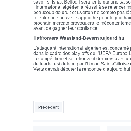
savoir si Ishak Belfodil sera tenté par une sais
l’international algérien a réussi à se relancer 
beaucoup de bruit et Everton ne compte pas lâc
retenter une nouvelle approche pour le prochain 
prochain mercato provoquera le mécontentement
avant de gagner leur confiance.
Il affrontera Waasland-Bevern aujourd’hui
L’attaquant international algérien est concerné
dans le cadre des play-offs de l’UEFA Europa L
la compétition et se retrouvent derniers avec u
de leader est détenu par l’Union Saint-Gilloise 
Verts devrait débuter la rencontre d’aujourd’hu
Article précédent : Affaire USB: Que fera Zetchi 
Précédent