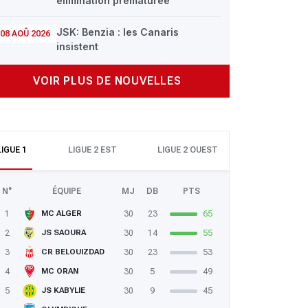
élimination prématurée
JSK: Benzia : les Canaris
08 AOÛ 2026
insistent
VOIR PLUS DE NOUVELLES
LIGUE 1
LIGUE 2 EST
LIGUE 2 OUEST
N°
ÉQUIPE
MJ
DB
PTS
1
30
23
65
MC ALGER
2
30
14
55
JS SAOURA
3
30
23
53
CR BELOUIZDAD
4
30
5
49
MC ORAN
5
30
9
45
JS KABYLIE