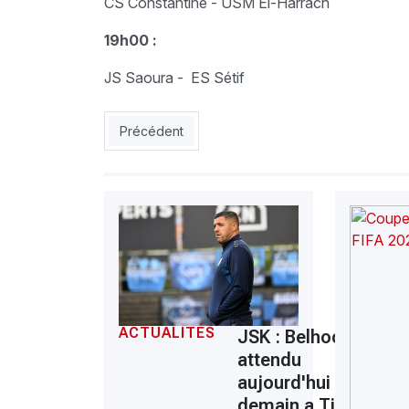
CS Constantine - USM El-Harrach
19h00 :
JS Saoura - ES Sétif
Article précédent : Ligue 2 - 10e journée : prem
Précédent
ACTUALITÉS
JSK : Belhocine
attendu
aujourd'hui ou
demain a Tizi