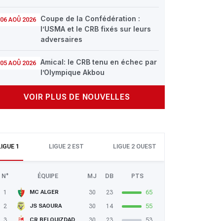
Coupe de la Confédération :
06 AOÛ 2026
l’USMA et le CRB fixés sur leurs
adversaires
Amical: le CRB tenu en échec par
05 AOÛ 2026
l’Olympique Akbou
VOIR PLUS DE NOUVELLES
LIGUE 1
LIGUE 2 EST
LIGUE 2 OUEST
N°
ÉQUIPE
MJ
DB
PTS
1
30
23
65
MC ALGER
2
30
14
55
JS SAOURA
3
30
23
53
CR BELOUIZDAD