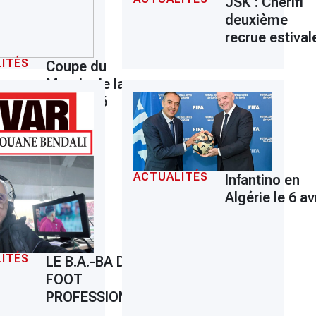
JSK : Cherifi
deuxième
recrue estival
ITÉS
Coupe du
Monde de la
FIFA 2026
ACTUALITÉS
Infantino en
Algérie le 6 avr
ITÉS
LE B.A.-BA DU
FOOT
PROFESSIONNEL