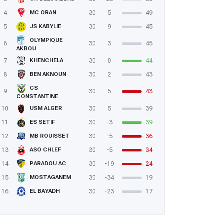
4
30
5
49
MC ORAN
5
30
9
45
JS KABYLIE
OLYMPIQUE
6
30
3
45
AKBOU
7
30
0
44
KHENCHELA
8
30
2
43
BEN AKNOUN
CS
9
30
5
43
CONSTANTINE
10
30
5
39
USM ALGER
11
30
-3
39
ES SETIF
12
30
-5
36
MB ROUISSET
13
30
-5
34
ASO CHLEF
14
30
-19
24
PARADOU AC
15
30
-34
19
MOSTAGANEM
16
30
-23
17
EL BAYADH