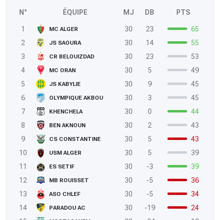
N°
ÉQUIPE
MJ
DB
PTS
1
30
23
65
MC ALGER
2
30
14
55
JS SAOURA
3
30
23
53
CR BELOUIZDAD
4
30
5
49
MC ORAN
5
30
9
45
JS KABYLIE
6
30
3
45
OLYMPIQUE AKBOU
7
30
0
44
KHENCHELA
8
30
2
43
BEN AKNOUN
9
30
5
43
CS CONSTANTINE
10
30
5
39
USM ALGER
11
30
-3
39
ES SETIF
12
30
-5
36
MB ROUISSET
13
30
-5
34
ASO CHLEF
14
30
-19
24
PARADOU AC