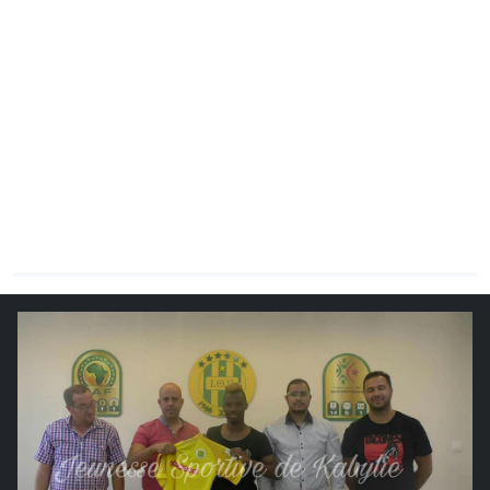
CHRONO
Vidéos
Fil d'actualités
La var
Version PDF
Politique de confidentialité