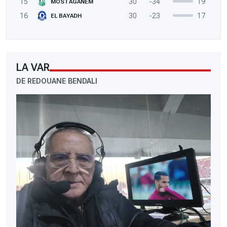
15
30
-34
19
MOSTAGANEM
16
30
-23
17
EL BAYADH
LA VAR
DE REDOUANE BENDALI